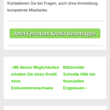
Kontaktieren Sie bei Fragen, auch ohne Anmeldung,
kompetente Mitarbeiter.
Beitragsnavigation
Previous
Next
‹ Mit diesen Möglichkeiten
Blitzkredite:
Post
Post
erhalten Sie einen Kredit
Schnelle Hilfe bei
is
is
ohne
finanziellen
Einkommensnachweis
Engpässen ›