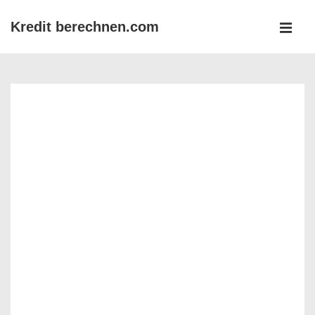
↓
Kredit berechnen.com
Zum
MEN
Inhalt
Main
Navigation