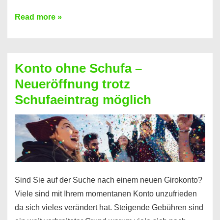
Mit
Read more »
diesen
Möglichkeiten
erhalten
Konto ohne Schufa –
Sie
Neueröffnung trotz
einen
Schufaeintrag möglich
Kredit
ohne
Einkommensnachweis
Sind Sie auf der Suche nach einem neuen Girokonto?
Viele sind mit Ihrem momentanen Konto unzufrieden
da sich vieles verändert hat. Steigende Gebühren sind