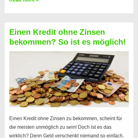
ein
Kredit
ohne
Einen Kredit ohne Zinsen
Festvertrag
bekommen? So ist es möglich!
für
jeden
möglich?
Hier
erfahren
Sie
es
Einen Kredit ohne Zinsen zu bekommen, scheint für
die meisten unmöglich zu sein! Doch ist es das
wirklich? Denn Geld verschenkt niemand so einfach.