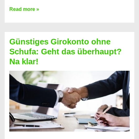
Kredit
Read more »
vorzeitig
ablösen
und
Günstiges Girokonto ohne
dabei
Schufa: Geht das überhaupt?
profitieren
Na klar!
–
So
funktioniert’s