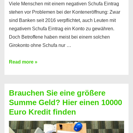
Viele Menschen mit einem negativen Schufa Eintrag
stehen vor Problemen bei der Konteneröffnung: Zwar
sind Banken seit 2016 verpflichtet, auch Leuten mit
negativem Schufa Eintrag ein Konto zu gewähren.
Doch Betroffene haben meist bei einem solchen
Girokonto ohne Schufa nur …
Günstiges
Read more »
Girokonto
ohne
Schufa:
Brauchen Sie eine größere
Geht
Summe Geld? Hier einen 10000
das
Euro Kredit finden
überhaupt?
Na
klar!