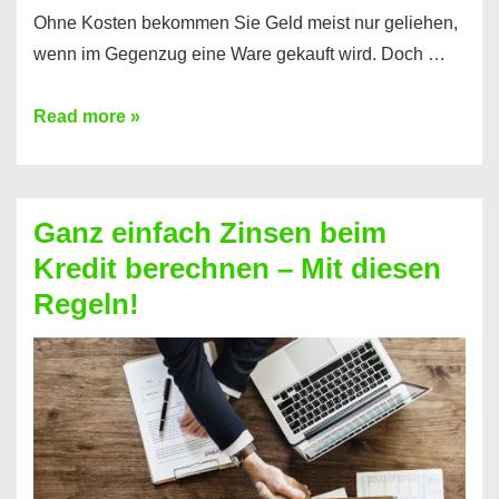
Ohne Kosten bekommen Sie Geld meist nur geliehen,
wenn im Gegenzug eine Ware gekauft wird. Doch …
Einen
Read more »
Kredit
ohne
Zinsen
Ganz einfach Zinsen beim
bekommen?
Kredit berechnen – Mit diesen
So
Regeln!
ist
es
möglich!