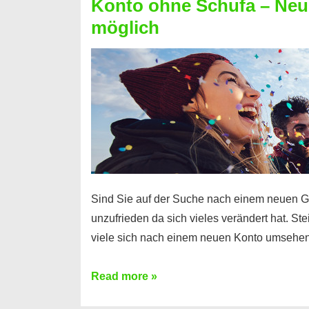
Konto ohne Schufa – Neue
Sie
möglich
einen
Kredit
ohne
Einkommensnachweis
Sind Sie auf der Suche nach einem neuen G
unzufrieden da sich vieles verändert hat. S
viele sich nach einem neuen Konto umsehen
Konto
Read more »
ohne