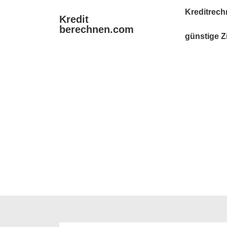
↓
Main
Kreditrech
Kredit
Zum
Navigation
berechnen.com
Inhalt
günstige Z