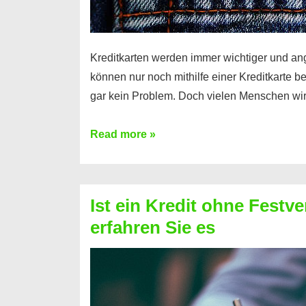
Kreditkarten werden immer wichtiger und an
können nur noch mithilfe einer Kreditkarte be
gar kein Problem. Doch vielen Menschen wir
Kreditkarte
Read more »
ohne
Schufa
–
Ist ein Kredit ohne Festve
Prepaid
erfahren Sie es
ist
nicht
nur
für
Ihr