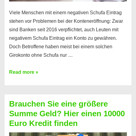
Viele Menschen mit einem negativen Schufa Eintrag
stehen vor Problemen bei der Konteneröffnung: Zwar
sind Banken seit 2016 verpflichtet, auch Leuten mit
negativem Schufa Eintrag ein Konto zu gewähren.
Doch Betroffene haben meist bei einem solchen
Girokonto ohne Schufa nur …
Günstiges
Read more »
Girokonto
ohne
Schufa:
Brauchen Sie eine größere
Geht
Summe Geld? Hier einen 10000
das
Euro Kredit finden
überhaupt?
Na