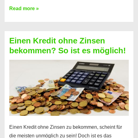
Ist
Read more »
ein
Kredit
ohne
Einen Kredit ohne Zinsen
Festvertrag
bekommen? So ist es möglich!
für
jeden
möglich?
Hier
erfahren
Sie
es
Einen Kredit ohne Zinsen zu bekommen, scheint für
die meisten unmöglich zu sein! Doch ist es das