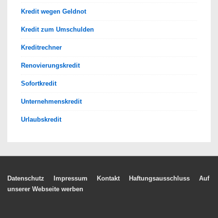
Kredit wegen Geldnot
Kredit zum Umschulden
Kreditrechner
Renovierungskredit
Sofortkredit
Unternehmenskredit
Urlaubskredit
Footer-
Datenschutz
Impressum
Kontakt
Haftungsausschluss
Auf
unserer Webseite werben
Menü