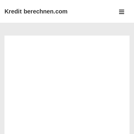
↓
Kredit berechnen.com
Zum
MEN
Inhalt
Main
Navigation