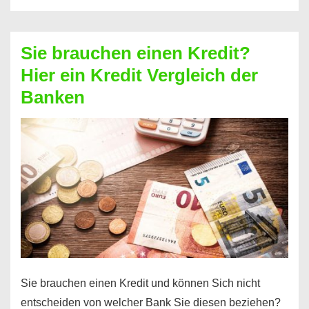
eine
größere
Sie brauchen einen Kredit?
Summe
Hier ein Kredit Vergleich der
Geld?
Banken
Hier
einen
10000
Euro
Kredit
finden
Sie brauchen einen Kredit und können Sich nicht
entscheiden von welcher Bank Sie diesen beziehen?