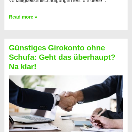
Vorfälligkeitsentschädigungen fest, die diese …
Kredit
Read more »
vorzeitig
ablösen
und
Günstiges Girokonto ohne
dabei
Schufa: Geht das überhaupt?
profitieren
Na klar!
–
So
funktioniert’s