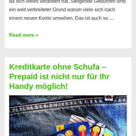
da sich vieles verändert hat. Steigende Gebühren sind
ein weit verbreiteter Grund warum viele sich nach
einem neuen Konto umsehen. Das ist auch so …
Konto
Read more »
ohne
Schufa
–
Kreditkarte ohne Schufa –
Neueröffnung
Prepaid ist nicht nur für Ihr
trotz
Handy möglich!
Schufaeintrag
möglich