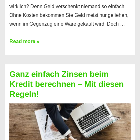
wirklich? Denn Geld verschenkt niemand so einfach.
Ohne Kosten bekommen Sie Geld meist nur geliehen,
wenn im Gegenzug eine Ware gekauft wird. Doch …
Einen
Read more »
Kredit
ohne
Zinsen
Ganz einfach Zinsen beim
bekommen?
Kredit berechnen – Mit diesen
So
Regeln!
ist
es
möglich!