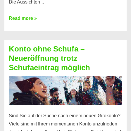
Die Aussichten …
Mit
Read more »
diesen
Möglichkeiten
erhalten
Konto ohne Schufa –
Sie
Neueröffnung trotz
einen
Schufaeintrag möglich
Kredit
ohne
Einkommensnachweis
Sind Sie auf der Suche nach einem neuen Girokonto?
Viele sind mit Ihrem momentanen Konto unzufrieden