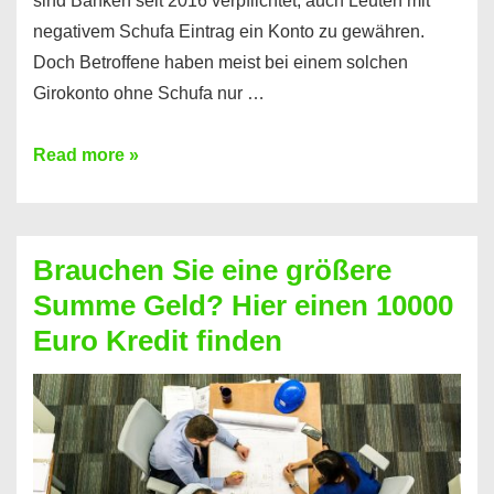
sind Banken seit 2016 verpflichtet, auch Leuten mit
negativem Schufa Eintrag ein Konto zu gewähren.
Doch Betroffene haben meist bei einem solchen
Girokonto ohne Schufa nur …
Günstiges
Read more »
Girokonto
ohne
Schufa:
Brauchen Sie eine größere
Geht
Summe Geld? Hier einen 10000
das
Euro Kredit finden
überhaupt?
Na
klar!