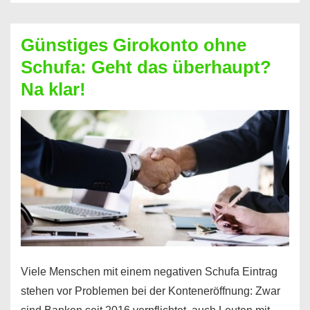
ablösen
und
Günstiges Girokonto ohne
dabei
Schufa: Geht das überhaupt?
profitieren
Na klar!
–
So
funktioniert’s
Viele Menschen mit einem negativen Schufa Eintrag
stehen vor Problemen bei der Konteneröffnung: Zwar