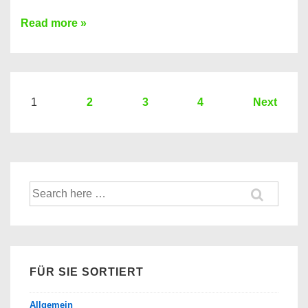
Sie
Read more »
brauchen
einen
Kredit?
Hier
Seitennummerierung
1
2
3
4
Next
ein
der
Kredit
Beiträge
Vergleich
der
Suche
Banken
nach:
FÜR SIE SORTIERT
Allgemein