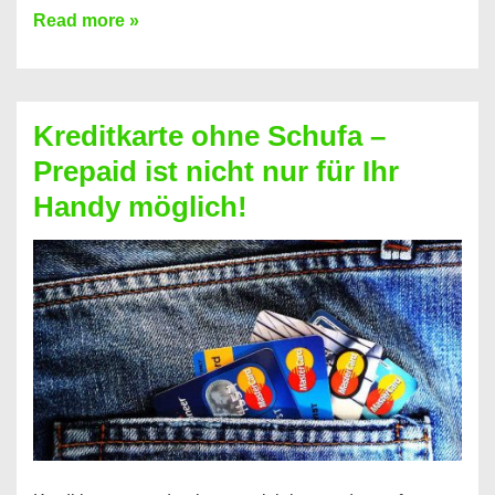
Konto
Read more »
ohne
Schufa
–
Kreditkarte ohne Schufa –
Neueröffnung
Prepaid ist nicht nur für Ihr
trotz
Handy möglich!
Schufaeintrag
möglich