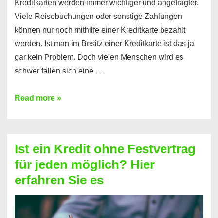
Kreditkarten werden immer wichtiger und angefragter.
Viele Reisebuchungen oder sonstige Zahlungen
können nur noch mithilfe einer Kreditkarte bezahlt
werden. Ist man im Besitz einer Kreditkarte ist das ja
gar kein Problem. Doch vielen Menschen wird es
schwer fallen sich eine …
Kreditkarte
Read more »
ohne
Schufa
–
Ist ein Kredit ohne Festvertrag
Prepaid
für jeden möglich? Hier
ist
erfahren Sie es
nicht
nur
für