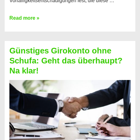
Vorfälligkeitsentschädigungen fest, die diese …
Kredit
Read more »
vorzeitig
ablösen
und
Günstiges Girokonto ohne
dabei
Schufa: Geht das überhaupt?
profitieren
Na klar!
–
So
funktioniert’s