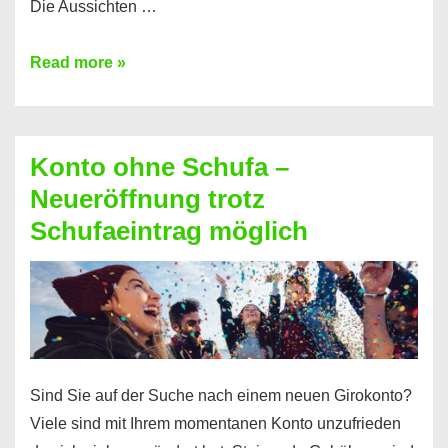
Die Aussichten …
Mit
Read more »
diesen
Möglichkeiten
erhalten
Konto ohne Schufa –
Sie
Neueröffnung trotz
einen
Schufaeintrag möglich
Kredit
ohne
Einkommensnachweis
Sind Sie auf der Suche nach einem neuen Girokonto?
Viele sind mit Ihrem momentanen Konto unzufrieden