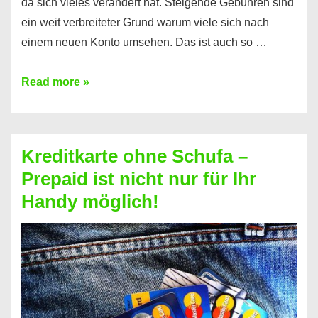
da sich vieles verändert hat. Steigende Gebühren sind
ein weit verbreiteter Grund warum viele sich nach
einem neuen Konto umsehen. Das ist auch so …
Konto
Read more »
ohne
Schufa
–
Kreditkarte ohne Schufa –
Neueröffnung
Prepaid ist nicht nur für Ihr
trotz
Handy möglich!
Schufaeintrag
möglich