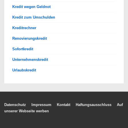
Kredit wegen Geldnot
Kredit zum Umschulden
Kreditrechner
Renovierungskredit
Sofortkredit
Unternehmenskredit
Urlaubskredit
Footer-
Datenschutz
Impressum
Kontakt
Haftungsausschluss
Auf
unserer Webseite werben
Menü