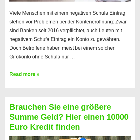
Viele Menschen mit einem negativen Schufa Eintrag
stehen vor Problemen bei der Konteneröffnung: Zwar
sind Banken seit 2016 verpflichtet, auch Leuten mit
negativem Schufa Eintrag ein Konto zu gewähren.
Doch Betroffene haben meist bei einem solchen
Girokonto ohne Schufa nur …
Günstiges
Read more »
Girokonto
ohne
Schufa:
Brauchen Sie eine größere
Geht
Summe Geld? Hier einen 10000
das
Euro Kredit finden
überhaupt?
Na