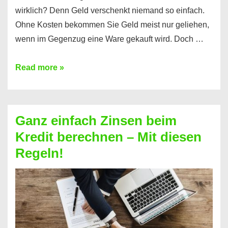
wirklich? Denn Geld verschenkt niemand so einfach.
Ohne Kosten bekommen Sie Geld meist nur geliehen,
wenn im Gegenzug eine Ware gekauft wird. Doch …
Einen
Read more »
Kredit
ohne
Zinsen
Ganz einfach Zinsen beim
bekommen?
Kredit berechnen – Mit diesen
So
Regeln!
ist
es
möglich!