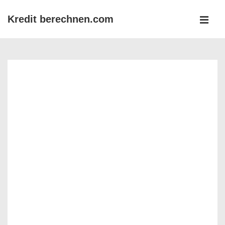
↓
Kredit berechnen.com
Zum
MEN
Inhalt
Main
Navigation