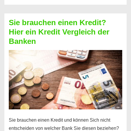
eine
größere
Sie brauchen einen Kredit?
Summe
Hier ein Kredit Vergleich der
Geld?
Banken
Hier
einen
10000
Euro
Kredit
finden
Sie brauchen einen Kredit und können Sich nicht
entscheiden von welcher Bank Sie diesen beziehen?