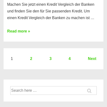
Machen Sie jetzt einen Kredit Vergleich der Banken
und finden Sie den für Sie passenden Kredit. Um
einen Kredit Vergleich der Banken zu machen ist …
Sie
Read more »
brauchen
einen
Kredit?
Hier
Seitennummerierung
1
2
3
4
Next
ein
der
Kredit
Beiträge
Vergleich
der
Suche
Banken
nach: