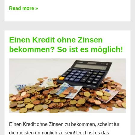
Ist
Read more »
ein
Kredit
ohne
Einen Kredit ohne Zinsen
Festvertrag
bekommen? So ist es möglich!
für
jeden
möglich?
Hier
erfahren
Sie
es
Einen Kredit ohne Zinsen zu bekommen, scheint für
die meisten unmöglich zu sein! Doch ist es das