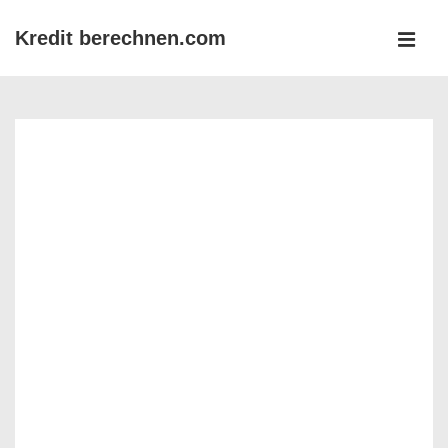
↓
Kredit berechnen.com
Zum
MEN
Inhalt
Main
Navigation