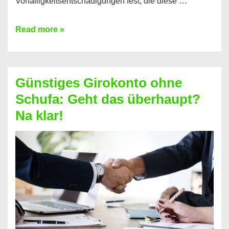
Vorfälligkeitsentschädigungen fest, die diese …
Kredit
Read more »
vorzeitig
ablösen
und
Günstiges Girokonto ohne
dabei
Schufa: Geht das überhaupt?
profitieren
Na klar!
–
So
funktioniert’s