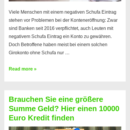
Viele Menschen mit einem negativen Schufa Eintrag
stehen vor Problemen bei der Konteneröffnung: Zwar
sind Banken seit 2016 verpflichtet, auch Leuten mit
negativem Schufa Eintrag ein Konto zu gewähren.
Doch Betroffene haben meist bei einem solchen
Girokonto ohne Schufa nur …
Günstiges
Read more »
Girokonto
ohne
Schufa:
Brauchen Sie eine größere
Geht
Summe Geld? Hier einen 10000
das
Euro Kredit finden
überhaupt?
Na