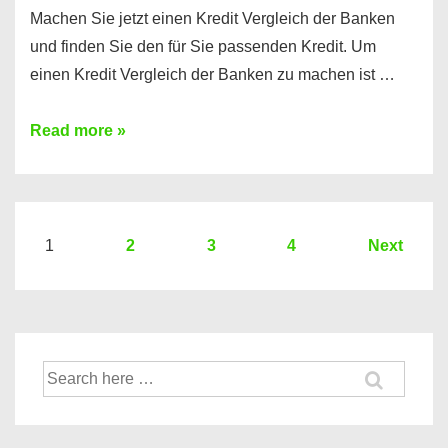
Machen Sie jetzt einen Kredit Vergleich der Banken
und finden Sie den für Sie passenden Kredit. Um
einen Kredit Vergleich der Banken zu machen ist …
Sie
Read more »
brauchen
einen
Kredit?
Hier
Seitennummerierung
1
2
3
4
Next
ein
der
Kredit
Beiträge
Vergleich
der
Suche
Banken
nach: