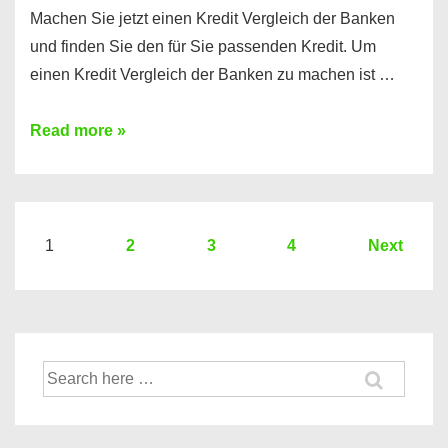
Machen Sie jetzt einen Kredit Vergleich der Banken
und finden Sie den für Sie passenden Kredit. Um
einen Kredit Vergleich der Banken zu machen ist …
Sie
Read more »
brauchen
einen
Kredit?
Hier
Seitennummerierung
1
2
3
4
Next
ein
der
Kredit
Beiträge
Vergleich
der
Suche
Banken
nach: