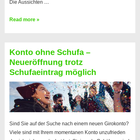
Die Aussichten …
Mit
Read more »
diesen
Möglichkeiten
erhalten
Konto ohne Schufa –
Sie
Neueröffnung trotz
einen
Schufaeintrag möglich
Kredit
ohne
Einkommensnachweis
Sind Sie auf der Suche nach einem neuen Girokonto?
Viele sind mit Ihrem momentanen Konto unzufrieden