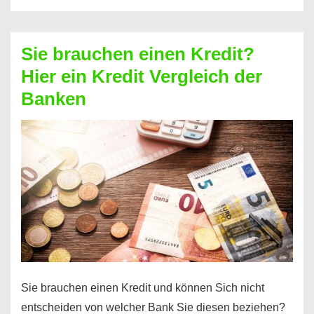
eine
größere
Sie brauchen einen Kredit?
Summe
Hier ein Kredit Vergleich der
Geld?
Banken
Hier
einen
10000
Euro
Kredit
finden
Sie brauchen einen Kredit und können Sich nicht
entscheiden von welcher Bank Sie diesen beziehen?