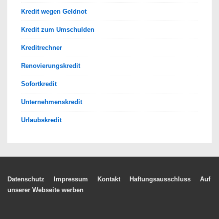
Kredit wegen Geldnot
Kredit zum Umschulden
Kreditrechner
Renovierungskredit
Sofortkredit
Unternehmenskredit
Urlaubskredit
Footer-
Datenschutz
Impressum
Kontakt
Haftungsausschluss
Auf
unserer Webseite werben
Menü