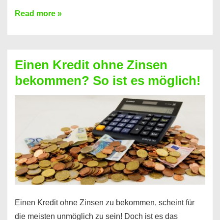
Ist
Read more »
ein
Kredit
ohne
Einen Kredit ohne Zinsen
Festvertrag
bekommen? So ist es möglich!
für
jeden
möglich?
Hier
erfahren
Sie
es
Einen Kredit ohne Zinsen zu bekommen, scheint für
die meisten unmöglich zu sein! Doch ist es das