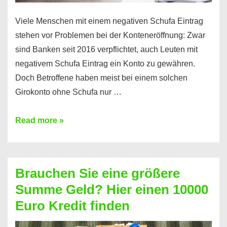
Viele Menschen mit einem negativen Schufa Eintrag
stehen vor Problemen bei der Konteneröffnung: Zwar
sind Banken seit 2016 verpflichtet, auch Leuten mit
negativem Schufa Eintrag ein Konto zu gewähren.
Doch Betroffene haben meist bei einem solchen
Girokonto ohne Schufa nur …
Günstiges
Read more »
Girokonto
ohne
Schufa:
Brauchen Sie eine größere
Geht
Summe Geld? Hier einen 10000
das
Euro Kredit finden
überhaupt?
Na