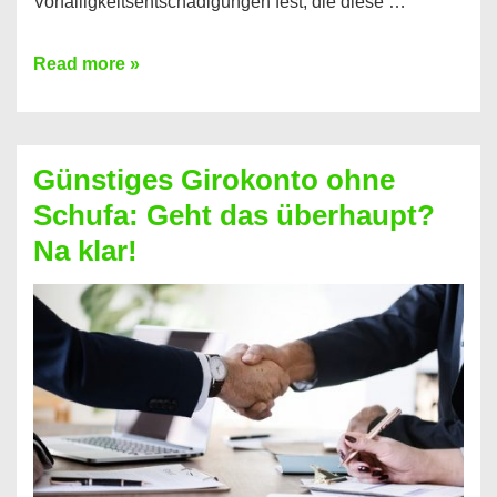
Vorfälligkeitsentschädigungen fest, die diese …
Kredit
Read more »
vorzeitig
ablösen
und
Günstiges Girokonto ohne
dabei
Schufa: Geht das überhaupt?
profitieren
Na klar!
–
So
funktioniert’s