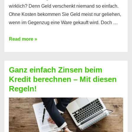
wirklich? Denn Geld verschenkt niemand so einfach.
Ohne Kosten bekommen Sie Geld meist nur geliehen,
wenn im Gegenzug eine Ware gekauft wird. Doch …
Einen
Read more »
Kredit
ohne
Zinsen
Ganz einfach Zinsen beim
bekommen?
Kredit berechnen – Mit diesen
So
Regeln!
ist
es
möglich!