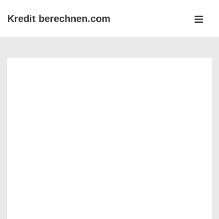
↓
Kredit berechnen.com
Zum
MEN
Inhalt
Main
Navigation