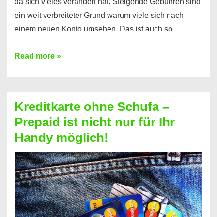
da sich vieles verändert hat. Steigende Gebühren sind
ein weit verbreiteter Grund warum viele sich nach
einem neuen Konto umsehen. Das ist auch so …
Konto
Read more »
ohne
Schufa
–
Kreditkarte ohne Schufa –
Neueröffnung
Prepaid ist nicht nur für Ihr
trotz
Handy möglich!
Schufaeintrag
möglich