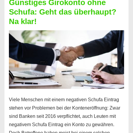
Günstiges Girokonto ohne
dabei
Schufa: Geht das überhaupt?
profitieren
Na klar!
–
So
funktioniert’s
Viele Menschen mit einem negativen Schufa Eintrag
stehen vor Problemen bei der Konteneröffnung: Zwar
sind Banken seit 2016 verpflichtet, auch Leuten mit
negativem Schufa Eintrag ein Konto zu gewähren.
Doch Betroffene haben meist bei einem solchen