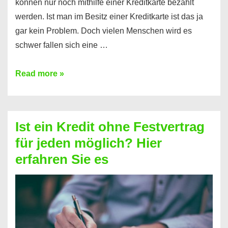
können nur noch mithilfe einer Kreditkarte bezahlt
werden. Ist man im Besitz einer Kreditkarte ist das ja
gar kein Problem. Doch vielen Menschen wird es
schwer fallen sich eine …
Kreditkarte
Read more »
ohne
Schufa
–
Ist ein Kredit ohne Festvertrag
Prepaid
für jeden möglich? Hier
ist
erfahren Sie es
nicht
nur
für
Ihr
Handy