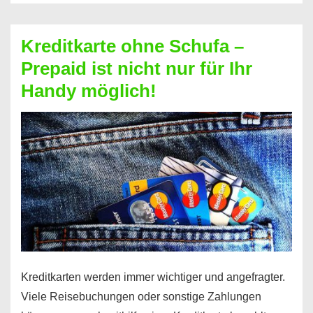
Schufa
–
Kreditkarte ohne Schufa –
Neueröffnung
Prepaid ist nicht nur für Ihr
trotz
Handy möglich!
Schufaeintrag
möglich
Kreditkarten werden immer wichtiger und angefragter.
Viele Reisebuchungen oder sonstige Zahlungen