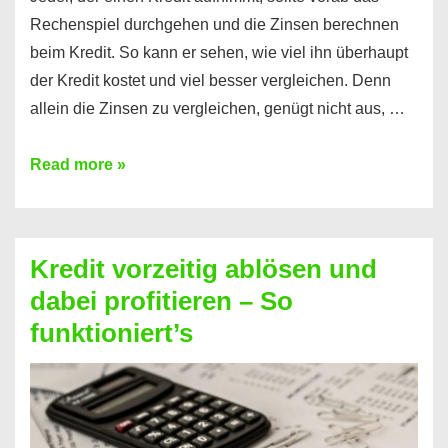
Rechenspiel durchgehen und die Zinsen berechnen
beim Kredit. So kann er sehen, wie viel ihn überhaupt
der Kredit kostet und viel besser vergleichen. Denn
allein die Zinsen zu vergleichen, genügt nicht aus, …
Ganz
Read more »
einfach
Zinsen
beim
Kredit vorzeitig ablösen und
Kredit
dabei profitieren – So
berechnen
funktioniert’s
–
Mit
diesen
Regeln!