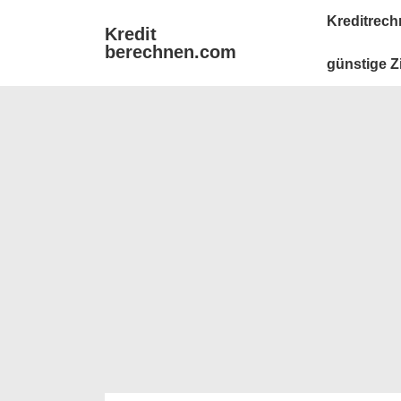
↓
Main
Kreditrech
Kredit
Zum
Navigation
berechnen.com
Inhalt
günstige Z