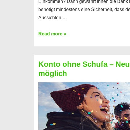
Einkommen? Dann gewährt Ihnen die Bank 
benötigt mindestens eine Sicherheit, dass 
Aussichten …
Mit
Read more »
diesen
Möglichkeiten
erhalten
Konto ohne Schufa – Neue
Sie
möglich
einen
Kredit
ohne
Einkommensnachweis