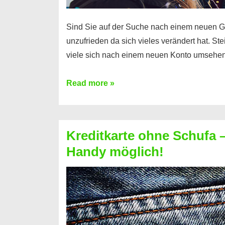
Sind Sie auf der Suche nach einem neuen G
unzufrieden da sich vieles verändert hat. S
viele sich nach einem neuen Konto umsehen
Konto
Read more »
ohne
Schufa
–
Kreditkarte ohne Schufa – 
Neueröffnung
Handy möglich!
trotz
Schufaeintrag
möglich