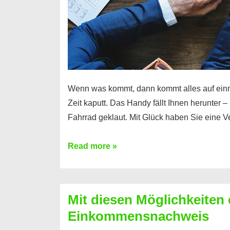
Wenn was kommt, dann kommt alles auf ein
Zeit kaputt. Das Handy fällt Ihnen herunter 
Fahrrad geklaut. Mit Glück haben Sie eine 
Ferratum
Read more »
–
Der
Kredit
Mit diesen Möglichkeiten 
für
Einkommensnachweis
schnelle