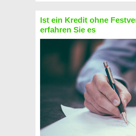
Schufa
–
Ist ein Kredit ohne Festve
Prepaid
erfahren Sie es
ist
nicht
nur
für
Ihr
Handy
möglich!