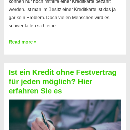
können nur noch mithilfe einer Kreditkarte bezahlt
werden. Ist man im Besitz einer Kreditkarte ist das ja
gar kein Problem. Doch vielen Menschen wird es
schwer fallen sich eine …
Kreditkarte
Read more »
ohne
Schufa
–
Ist ein Kredit ohne Festvertrag
Prepaid
für jeden möglich? Hier
ist
erfahren Sie es
nicht
nur
für
Ihr
Handy