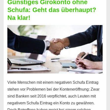
Günstiges Girokonto ohne
dabei
Schufa: Geht das überhaupt?
profitieren
Na klar!
–
So
funktioniert’s
Viele Menschen mit einem negativen Schufa Eintrag
stehen vor Problemen bei der Konteneröffnung: Zwar
sind Banken seit 2016 verpflichtet, auch Leuten mit
negativem Schufa Eintrag ein Konto zu gewähren.
Doch Betroffene haben meist bei einem solchen