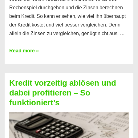
Rechenspiel durchgehen und die Zinsen berechnen
beim Kredit. So kann er sehen, wie viel ihn überhaupt
der Kredit kostet und viel besser vergleichen. Denn
allein die Zinsen zu vergleichen, genügt nicht aus, …
Ganz
Read more »
einfach
Zinsen
beim
Kredit vorzeitig ablösen und
Kredit
dabei profitieren – So
berechnen
funktioniert’s
–
Mit
diesen
Regeln!