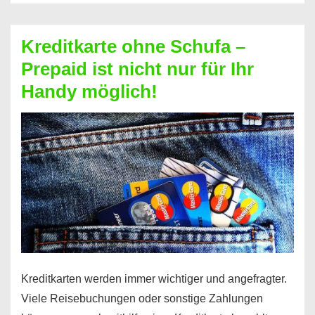
Schufa
–
Kreditkarte ohne Schufa –
Neueröffnung
Prepaid ist nicht nur für Ihr
trotz
Handy möglich!
Schufaeintrag
möglich
Kreditkarten werden immer wichtiger und angefragter.
Viele Reisebuchungen oder sonstige Zahlungen