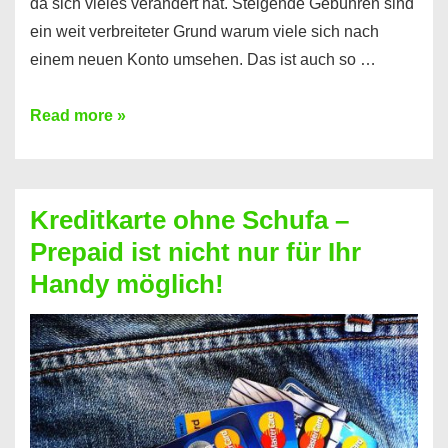
da sich vieles verändert hat. Steigende Gebühren sind
ein weit verbreiteter Grund warum viele sich nach
einem neuen Konto umsehen. Das ist auch so …
Konto
Read more »
ohne
Schufa
–
Kreditkarte ohne Schufa –
Neueröffnung
Prepaid ist nicht nur für Ihr
trotz
Handy möglich!
Schufaeintrag
möglich