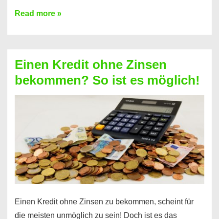
Ist
Read more »
ein
Kredit
ohne
Einen Kredit ohne Zinsen
Festvertrag
bekommen? So ist es möglich!
für
jeden
möglich?
Hier
erfahren
Sie
es
Einen Kredit ohne Zinsen zu bekommen, scheint für
die meisten unmöglich zu sein! Doch ist es das