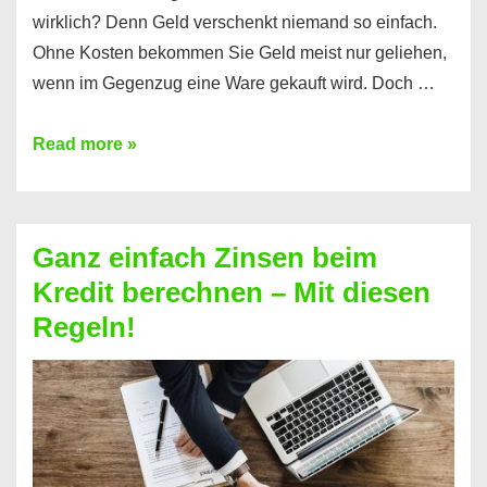
wirklich? Denn Geld verschenkt niemand so einfach.
Ohne Kosten bekommen Sie Geld meist nur geliehen,
wenn im Gegenzug eine Ware gekauft wird. Doch …
Einen
Read more »
Kredit
ohne
Zinsen
Ganz einfach Zinsen beim
bekommen?
Kredit berechnen – Mit diesen
So
Regeln!
ist
es
möglich!