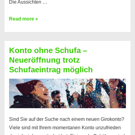
Die Aussichten …
Mit
Read more »
diesen
Möglichkeiten
erhalten
Konto ohne Schufa –
Sie
Neueröffnung trotz
einen
Schufaeintrag möglich
Kredit
ohne
Einkommensnachweis
Sind Sie auf der Suche nach einem neuen Girokonto?
Viele sind mit Ihrem momentanen Konto unzufrieden