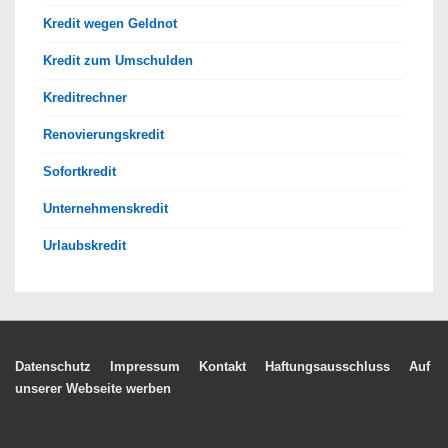
Kredit wegen Geldnot
Kredit zum Umschulden
Kreditrechner
Renovierungskredit
Sofortkredit
Unternehmenskredit
Urlaubskredit
Footer-
Datenschutz
Impressum
Kontakt
Haftungsausschluss
Auf
unserer Webseite werben
Menü