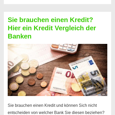
eine
größere
Sie brauchen einen Kredit?
Summe
Hier ein Kredit Vergleich der
Geld?
Banken
Hier
einen
10000
Euro
Kredit
finden
Sie brauchen einen Kredit und können Sich nicht
entscheiden von welcher Bank Sie diesen beziehen?