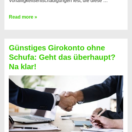
Vorfälligkeitsentschädigungen fest, die diese …
Kredit
Read more »
vorzeitig
ablösen
und
Günstiges Girokonto ohne
dabei
Schufa: Geht das überhaupt?
profitieren
Na klar!
–
So
funktioniert’s