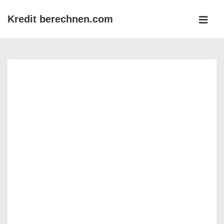
↓
Kredit berechnen.com
Zum
MEN
Inhalt
Main
Navigation