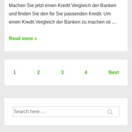
Machen Sie jetzt einen Kredit Vergleich der Banken
und finden Sie den für Sie passenden Kredit. Um
einen Kredit Vergleich der Banken zu machen ist …
Sie
Read more »
brauchen
einen
Kredit?
Hier
Seitennummerierung
1
2
3
4
Next
ein
der
Kredit
Beiträge
Vergleich
der
Suche
Banken
nach: