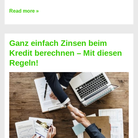
Einen
Read more »
Kredit
ohne
Zinsen
Ganz einfach Zinsen beim
bekommen?
Kredit berechnen – Mit diesen
So
Regeln!
ist
es
möglich!