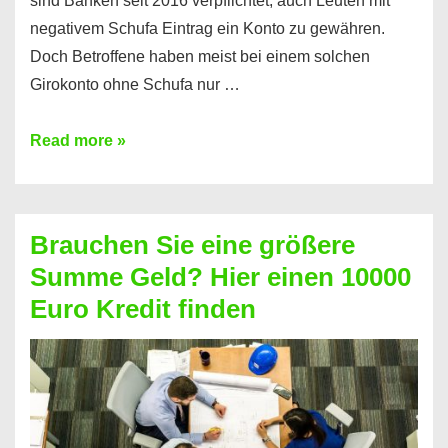
sind Banken seit 2016 verpflichtet, auch Leuten mit
negativem Schufa Eintrag ein Konto zu gewähren.
Doch Betroffene haben meist bei einem solchen
Girokonto ohne Schufa nur …
Günstiges
Read more »
Girokonto
ohne
Schufa:
Brauchen Sie eine größere
Geht
Summe Geld? Hier einen 10000
das
Euro Kredit finden
überhaupt?
Na
klar!