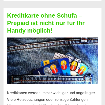
Schufa
–
Kreditkarte ohne Schufa –
Neueröffnung
Prepaid ist nicht nur für Ihr
trotz
Handy möglich!
Schufaeintrag
möglich
Kreditkarten werden immer wichtiger und angefragter.
Viele Reisebuchungen oder sonstige Zahlungen