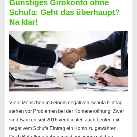
Günstiges Girokonto ohne
dabei
Schufa: Geht das überhaupt?
profitieren
Na klar!
–
So
funktioniert’s
Viele Menschen mit einem negativen Schufa Eintrag
stehen vor Problemen bei der Konteneröffnung: Zwar
sind Banken seit 2016 verpflichtet, auch Leuten mit
negativem Schufa Eintrag ein Konto zu gewähren.
Doch Betroffene haben meist bei einem solchen