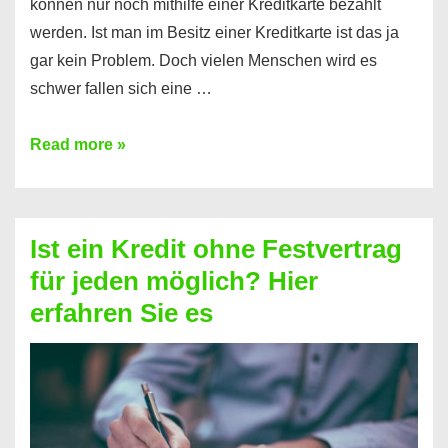
können nur noch mithilfe einer Kreditkarte bezahlt
werden. Ist man im Besitz einer Kreditkarte ist das ja
gar kein Problem. Doch vielen Menschen wird es
schwer fallen sich eine …
Kreditkarte
Read more »
ohne
Schufa
–
Ist ein Kredit ohne Festvertrag
Prepaid
für jeden möglich? Hier
ist
erfahren Sie es
nicht
nur
für
Ihr
Handy