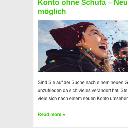
Konto ohne Schufa – Neue
Sie
möglich
einen
Kredit
ohne
Einkommensnachweis
Sind Sie auf der Suche nach einem neuen G
unzufrieden da sich vieles verändert hat. S
viele sich nach einem neuen Konto umsehen
Konto
Read more »
ohne