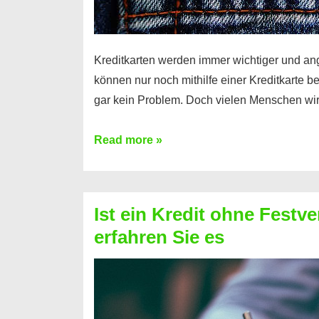
Kreditkarten werden immer wichtiger und an
können nur noch mithilfe einer Kreditkarte be
gar kein Problem. Doch vielen Menschen wir
Kreditkarte
Read more »
ohne
Schufa
–
Ist ein Kredit ohne Festve
Prepaid
erfahren Sie es
ist
nicht
nur
für
Ihr