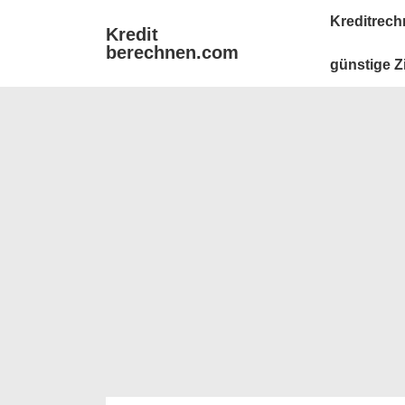
↓
Main
Kreditrech
Kredit
Zum
Navigation
berechnen.com
Inhalt
günstige Z