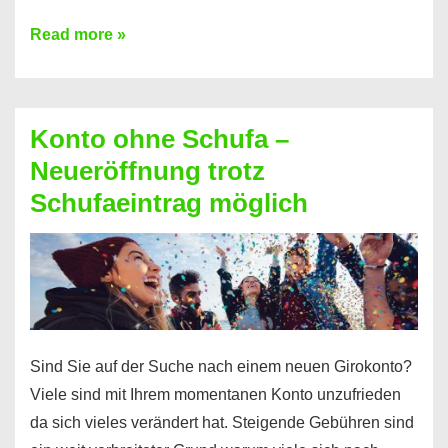
Mit
Read more »
diesen
Möglichkeiten
erhalten
Konto ohne Schufa –
Sie
Neueröffnung trotz
einen
Schufaeintrag möglich
Kredit
ohne
Einkommensnachweis
Sind Sie auf der Suche nach einem neuen Girokonto?
Viele sind mit Ihrem momentanen Konto unzufrieden
da sich vieles verändert hat. Steigende Gebühren sind