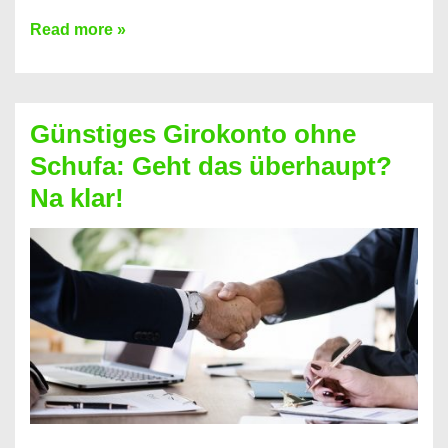
Kredit
Read more »
vorzeitig
ablösen
und
Günstiges Girokonto ohne
dabei
Schufa: Geht das überhaupt?
profitieren
Na klar!
–
So
funktioniert’s