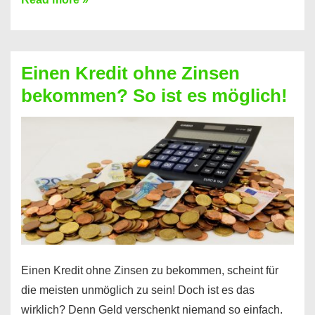
ein
Kredit
ohne
Einen Kredit ohne Zinsen
Festvertrag
bekommen? So ist es möglich!
für
jeden
möglich?
Hier
erfahren
Sie
es
Einen Kredit ohne Zinsen zu bekommen, scheint für
die meisten unmöglich zu sein! Doch ist es das
wirklich? Denn Geld verschenkt niemand so einfach.