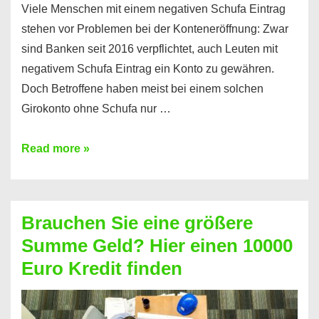
Viele Menschen mit einem negativen Schufa Eintrag
stehen vor Problemen bei der Konteneröffnung: Zwar
sind Banken seit 2016 verpflichtet, auch Leuten mit
negativem Schufa Eintrag ein Konto zu gewähren.
Doch Betroffene haben meist bei einem solchen
Girokonto ohne Schufa nur …
Günstiges
Read more »
Girokonto
ohne
Schufa:
Brauchen Sie eine größere
Geht
Summe Geld? Hier einen 10000
das
Euro Kredit finden
überhaupt?
Na
klar!