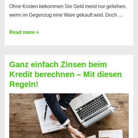
Ohne Kosten bekommen Sie Geld meist nur geliehen,
wenn im Gegenzug eine Ware gekauft wird. Doch …
Einen
Read more »
Kredit
ohne
Zinsen
Ganz einfach Zinsen beim
bekommen?
Kredit berechnen – Mit diesen
So
Regeln!
ist
es
möglich!