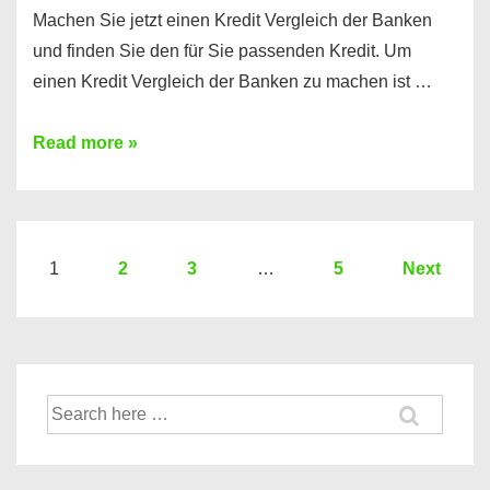
Machen Sie jetzt einen Kredit Vergleich der Banken
und finden Sie den für Sie passenden Kredit. Um
einen Kredit Vergleich der Banken zu machen ist …
Sie
Read more »
brauchen
einen
Kredit?
Hier
Seitennummerierung
1
2
3
…
5
Next
ein
der
Kredit
Beiträge
Vergleich
der
Suche
Banken
nach: