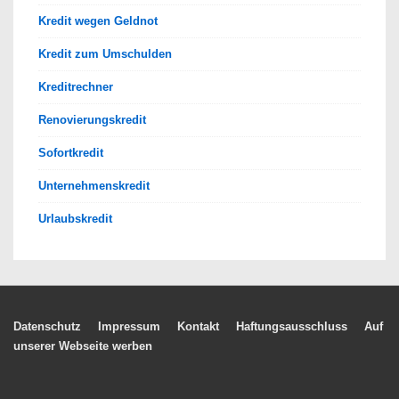
Kredit wegen Geldnot
Kredit zum Umschulden
Kreditrechner
Renovierungskredit
Sofortkredit
Unternehmenskredit
Urlaubskredit
Footer-
Datenschutz
Impressum
Kontakt
Haftungsausschluss
Auf
unserer Webseite werben
Menü