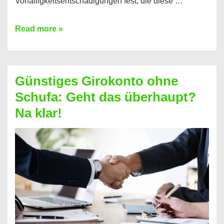
Vorfälligkeitsentschädigungen fest, die diese …
Kredit
Read more »
vorzeitig
ablösen
und
Günstiges Girokonto ohne
dabei
Schufa: Geht das überhaupt?
profitieren
Na klar!
–
So
funktioniert’s