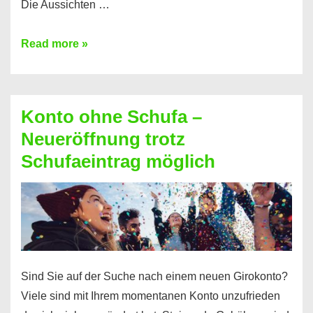
Die Aussichten …
Mit
Read more »
diesen
Möglichkeiten
erhalten
Konto ohne Schufa –
Sie
Neueröffnung trotz
einen
Schufaeintrag möglich
Kredit
ohne
Einkommensnachweis
Sind Sie auf der Suche nach einem neuen Girokonto?
Viele sind mit Ihrem momentanen Konto unzufrieden