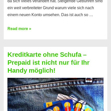
da sich vieles verändert hat. Steigende Gebühren sind
ein weit verbreiteter Grund warum viele sich nach
einem neuen Konto umsehen. Das ist auch so …
Konto
Read more »
ohne
Schufa
–
Kreditkarte ohne Schufa –
Neueröffnung
Prepaid ist nicht nur für Ihr
trotz
Handy möglich!
Schufaeintrag
möglich