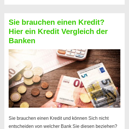
eine
größere
Sie brauchen einen Kredit?
Summe
Hier ein Kredit Vergleich der
Geld?
Banken
Hier
einen
10000
Euro
Kredit
finden
Sie brauchen einen Kredit und können Sich nicht
entscheiden von welcher Bank Sie diesen beziehen?