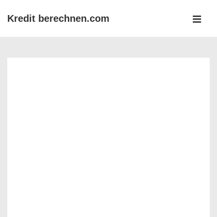
↓
Kredit berechnen.com
Zum
MEN
Inhalt
Main
Navigation