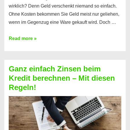
wirklich? Denn Geld verschenkt niemand so einfach.
Ohne Kosten bekommen Sie Geld meist nur geliehen,
wenn im Gegenzug eine Ware gekauft wird. Doch …
Einen
Read more »
Kredit
ohne
Zinsen
Ganz einfach Zinsen beim
bekommen?
Kredit berechnen – Mit diesen
So
Regeln!
ist
es
möglich!