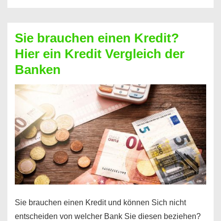
eine
größere
Sie brauchen einen Kredit?
Summe
Hier ein Kredit Vergleich der
Geld?
Banken
Hier
einen
10000
Euro
Kredit
finden
Sie brauchen einen Kredit und können Sich nicht
entscheiden von welcher Bank Sie diesen beziehen?