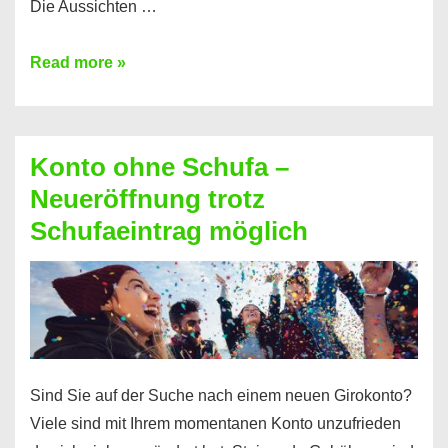
Die Aussichten …
Mit
Read more »
diesen
Möglichkeiten
erhalten
Konto ohne Schufa –
Sie
Neueröffnung trotz
einen
Schufaeintrag möglich
Kredit
ohne
Einkommensnachweis
Sind Sie auf der Suche nach einem neuen Girokonto?
Viele sind mit Ihrem momentanen Konto unzufrieden