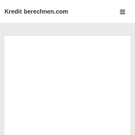
↓
Kredit berechnen.com
Zum
MEN
Inhalt
Main
Navigation