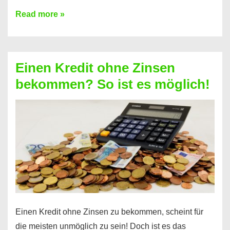
Ist
Read more »
ein
Kredit
ohne
Einen Kredit ohne Zinsen
Festvertrag
bekommen? So ist es möglich!
für
jeden
möglich?
Hier
erfahren
Sie
es
Einen Kredit ohne Zinsen zu bekommen, scheint für
die meisten unmöglich zu sein! Doch ist es das