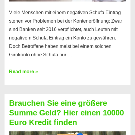
Viele Menschen mit einem negativen Schufa Eintrag
stehen vor Problemen bei der Konteneröffnung: Zwar
sind Banken seit 2016 verpflichtet, auch Leuten mit
negativem Schufa Eintrag ein Konto zu gewähren.
Doch Betroffene haben meist bei einem solchen
Girokonto ohne Schufa nur …
Günstiges
Read more »
Girokonto
ohne
Schufa:
Brauchen Sie eine größere
Geht
Summe Geld? Hier einen 10000
das
Euro Kredit finden
überhaupt?
Na