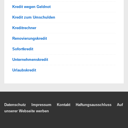
Kredit wegen Geldnot
Kredit zum Umschulden
Kreditrechner
Renovierungskredit
Sofortkredit
Unternehmenskredit
Urlaubskredit
Footer-
Datenschutz
Impressum
Kontakt
Haftungsausschluss
Auf
unserer Webseite werben
Menü