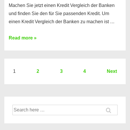
Machen Sie jetzt einen Kredit Vergleich der Banken
und finden Sie den für Sie passenden Kredit. Um
einen Kredit Vergleich der Banken zu machen ist …
Sie
Read more »
brauchen
einen
Kredit?
Hier
Seitennummerierung
1
2
3
4
Next
ein
der
Kredit
Beiträge
Vergleich
der
Suche
Banken
nach: