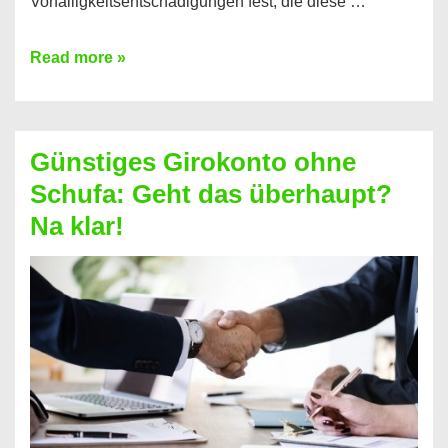
Vorfälligkeitsentschädigungen fest, die diese …
Kredit
Read more »
vorzeitig
ablösen
und
Günstiges Girokonto ohne
dabei
Schufa: Geht das überhaupt?
profitieren
Na klar!
–
So
funktioniert’s