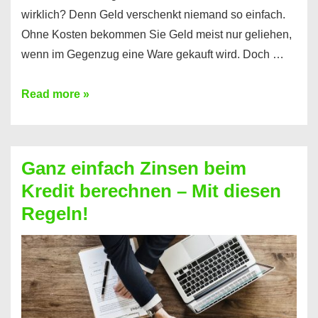
wirklich? Denn Geld verschenkt niemand so einfach.
Ohne Kosten bekommen Sie Geld meist nur geliehen,
wenn im Gegenzug eine Ware gekauft wird. Doch …
Einen
Read more »
Kredit
ohne
Zinsen
Ganz einfach Zinsen beim
bekommen?
Kredit berechnen – Mit diesen
So
Regeln!
ist
es
möglich!