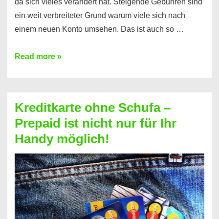
da sich vieles verändert hat. Steigende Gebühren sind
ein weit verbreiteter Grund warum viele sich nach
einem neuen Konto umsehen. Das ist auch so …
Konto
Read more »
ohne
Schufa
–
Kreditkarte ohne Schufa –
Neueröffnung
Prepaid ist nicht nur für Ihr
trotz
Handy möglich!
Schufaeintrag
möglich