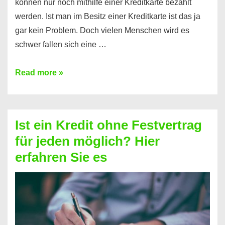
können nur noch mithilfe einer Kreditkarte bezahlt
werden. Ist man im Besitz einer Kreditkarte ist das ja
gar kein Problem. Doch vielen Menschen wird es
schwer fallen sich eine …
Kreditkarte
Read more »
ohne
Schufa
–
Ist ein Kredit ohne Festvertrag
Prepaid
für jeden möglich? Hier
ist
erfahren Sie es
nicht
nur
für
Ihr
Handy