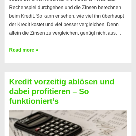
Rechenspiel durchgehen und die Zinsen berechnen
beim Kredit. So kann er sehen, wie viel ihn überhaupt
der Kredit kostet und viel besser vergleichen. Denn
allein die Zinsen zu vergleichen, genügt nicht aus, …
Ganz
Read more »
einfach
Zinsen
beim
Kredit vorzeitig ablösen und
Kredit
dabei profitieren – So
berechnen
funktioniert’s
–
Mit
diesen
Regeln!