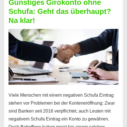
Günstiges Girokonto ohne
dabei
Schufa: Geht das überhaupt?
profitieren
Na klar!
–
So
funktioniert’s
Viele Menschen mit einem negativen Schufa Eintrag
stehen vor Problemen bei der Konteneröffnung: Zwar
sind Banken seit 2016 verpflichtet, auch Leuten mit
negativem Schufa Eintrag ein Konto zu gewähren.
Doch Betroffene haben meist bei einem solchen