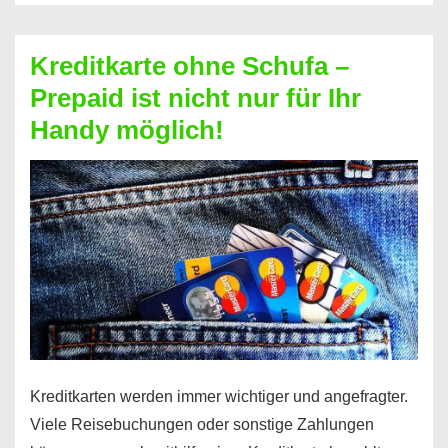
Schufa
–
Kreditkarte ohne Schufa –
Neueröffnung
Prepaid ist nicht nur für Ihr
trotz
Handy möglich!
Schufaeintrag
möglich
Kreditkarten werden immer wichtiger und angefragter.
Viele Reisebuchungen oder sonstige Zahlungen