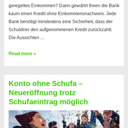
geregeltes Einkommen? Dann gewährt Ihnen die Bank
kaum einen Kredit ohne Einkommensnachweis. Jede
Bank benötigt mindestens eine Sicherheit, dass der
Schuldner den aufgenommenen Kredit zurückzahlt.
Die Aussichten …
Mit
Read more »
diesen
Möglichkeiten
erhalten
Konto ohne Schufa –
Sie
Neueröffnung trotz
einen
Schufaeintrag möglich
Kredit
ohne
Einkommensnachweis