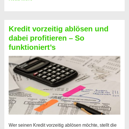
einfach
Zinsen
beim
Kredit vorzeitig ablösen und
Kredit
dabei profitieren – So
berechnen
funktioniert’s
–
Mit
diesen
Regeln!
Wer seinen Kredit vorzeitig ablösen möchte, stellt die