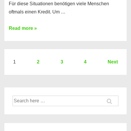
Für diese Situationen benötigen viele Menschen
oftmals einen Kredit. Um …
Brauchen
Read more »
Sie
eine
größere
Summe
Seitennummerierung
1
2
3
4
Next
Geld?
der
Hier
Beiträge
einen
10000
Suche
Euro
nach:
Kredit
finden