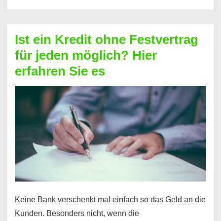
ohne
Schufa
–
Ist ein Kredit ohne Festvertrag
Prepaid
für jeden möglich? Hier
ist
erfahren Sie es
nicht
nur
für
Ihr
Handy
möglich!
Keine Bank verschenkt mal einfach so das Geld an die
Kunden. Besonders nicht, wenn die