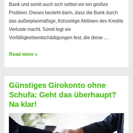
Bank und somit auch sich selbst vor ein großes
Problem. Dieses besteht darin, dass die Bank durch
das außerplanmäßige, frühzeitige Ablösen des Kredits
Verluste macht. Somit legt sie
Vorfälligkeitsentschädigungen fest, die diese …
Kredit
Read more »
vorzeitig
ablösen
und
Günstiges Girokonto ohne
dabei
Schufa: Geht das überhaupt?
profitieren
Na klar!
–
So
funktioniert’s