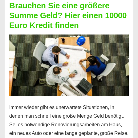
Brauchen Sie eine größere
Geht
Summe Geld? Hier einen 10000
das
Euro Kredit finden
überhaupt?
Na
klar!
Immer wieder gibt es unerwartete Situationen, in
denen man schnell eine große Menge Geld benötigt.
Sei es notwendige Renovierungsarbeiten am Haus,
ein neues Auto oder eine lange geplante, große Reise.