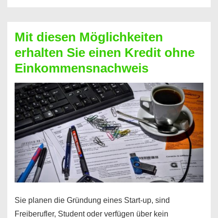
Der
Kredit
Mit diesen Möglichkeiten
für
erhalten Sie einen Kredit ohne
schnelle
Einkommensnachweis
Durchstarter
Sie planen die Gründung eines Start-up, sind
Freiberufler, Student oder verfügen über kein