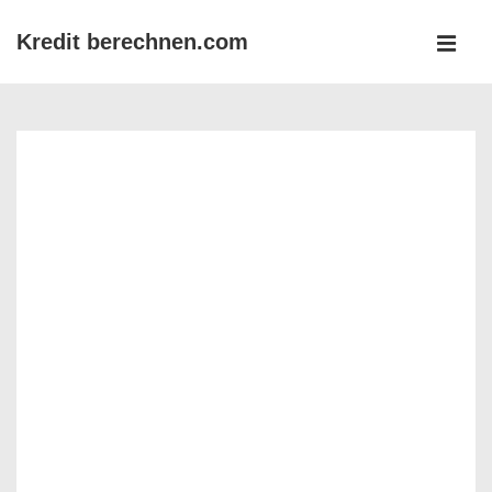
↓
Kredit berechnen.com
Zum
MEN
Inhalt
Main
Navigation