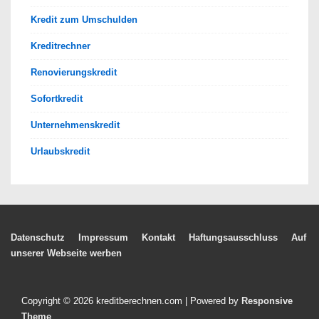
Kredit zum Umschulden
Kreditrechner
Renovierungskredit
Sofortkredit
Unternehmenskredit
Urlaubskredit
Footer-
Datenschutz
Impressum
Kontakt
Haftungsausschluss
Auf
unserer Webseite werben
Menü
Copyright © 2026
kreditberechnen.com
| Powered by
Responsive
Theme