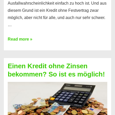
Ausfallwahrscheinlichkeit einfach zu hoch ist. Und aus
diesem Grund ist ein Kredit ohne Festvertrag zwar
möglich, aber nicht für alle, und auch nur sehr schwer.
…
Ist
Read more »
ein
Kredit
ohne
Einen Kredit ohne Zinsen
Festvertrag
bekommen? So ist es möglich!
für
jeden
möglich?
Hier
erfahren
Sie