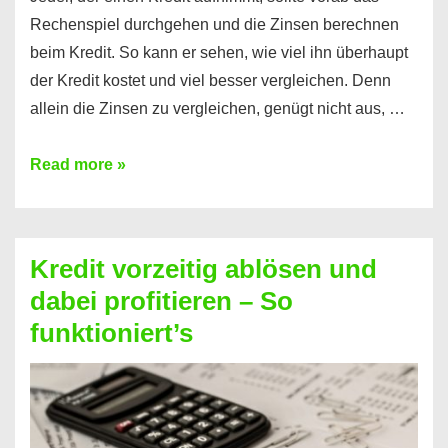
Rechenspiel durchgehen und die Zinsen berechnen
beim Kredit. So kann er sehen, wie viel ihn überhaupt
der Kredit kostet und viel besser vergleichen. Denn
allein die Zinsen zu vergleichen, genügt nicht aus, …
Ganz
Read more »
einfach
Zinsen
beim
Kredit vorzeitig ablösen und
Kredit
dabei profitieren – So
berechnen
funktioniert’s
–
Mit
diesen
Regeln!