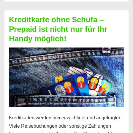
Schufa
–
Kreditkarte ohne Schufa –
Neueröffnung
Prepaid ist nicht nur für Ihr
trotz
Handy möglich!
Schufaeintrag
möglich
Kreditkarten werden immer wichtiger und angefragter.
Viele Reisebuchungen oder sonstige Zahlungen