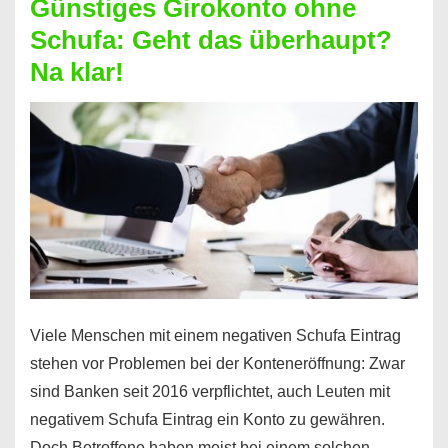
Günstiges Girokonto ohne
dabei
Schufa: Geht das überhaupt?
profitieren
Na klar!
–
So
funktioniert’s
Viele Menschen mit einem negativen Schufa Eintrag
stehen vor Problemen bei der Konteneröffnung: Zwar
sind Banken seit 2016 verpflichtet, auch Leuten mit
negativem Schufa Eintrag ein Konto zu gewähren.
Doch Betroffene haben meist bei einem solchen