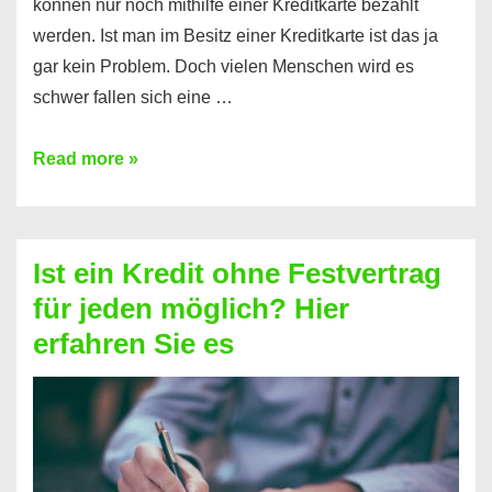
können nur noch mithilfe einer Kreditkarte bezahlt
werden. Ist man im Besitz einer Kreditkarte ist das ja
gar kein Problem. Doch vielen Menschen wird es
schwer fallen sich eine …
Kreditkarte
Read more »
ohne
Schufa
–
Ist ein Kredit ohne Festvertrag
Prepaid
für jeden möglich? Hier
ist
erfahren Sie es
nicht
nur
für
Ihr
Handy