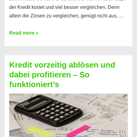
der Kredit kostet und viel besser vergleichen. Denn
allein die Zinsen zu vergleichen, genügt nicht aus, …
Ganz
Read more »
einfach
Zinsen
beim
Kredit vorzeitig ablösen und
Kredit
dabei profitieren – So
berechnen
funktioniert’s
–
Mit
diesen
Regeln!