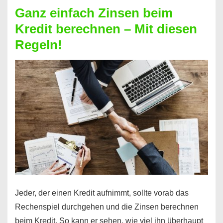
Zinsen
Ganz einfach Zinsen beim
bekommen?
Kredit berechnen – Mit diesen
So
Regeln!
ist
es
möglich!
Jeder, der einen Kredit aufnimmt, sollte vorab das
Rechenspiel durchgehen und die Zinsen berechnen
beim Kredit. So kann er sehen, wie viel ihn überhaupt