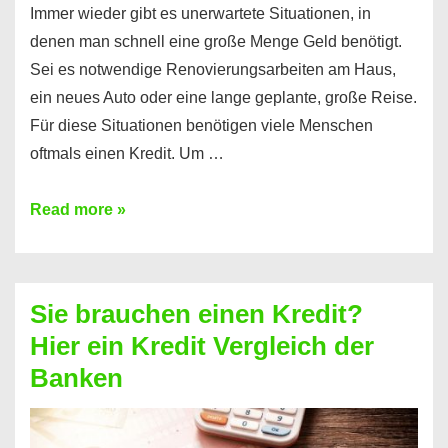
Immer wieder gibt es unerwartete Situationen, in
denen man schnell eine große Menge Geld benötigt.
Sei es notwendige Renovierungsarbeiten am Haus,
ein neues Auto oder eine lange geplante, große Reise.
Für diese Situationen benötigen viele Menschen
oftmals einen Kredit. Um …
Brauchen
Read more »
Sie
eine
größere
Sie brauchen einen Kredit?
Summe
Hier ein Kredit Vergleich der
Geld?
Banken
Hier
einen
10000