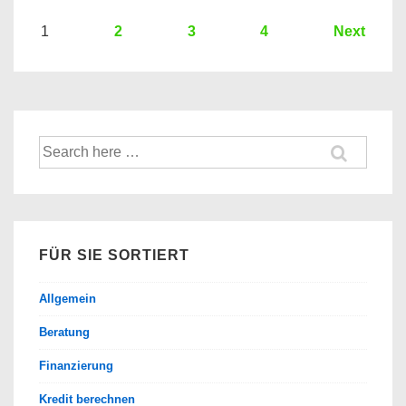
Kredit?
Hier
Seitennummerierung
1
2
3
4
Next
ein
der
Kredit
Beiträge
Vergleich
der
Suche
Banken
nach:
FÜR SIE SORTIERT
Allgemein
Beratung
Finanzierung
Kredit berechnen