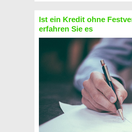
Schufa
–
Ist ein Kredit ohne Festve
Prepaid
erfahren Sie es
ist
nicht
nur
für
Ihr
Handy
möglich!