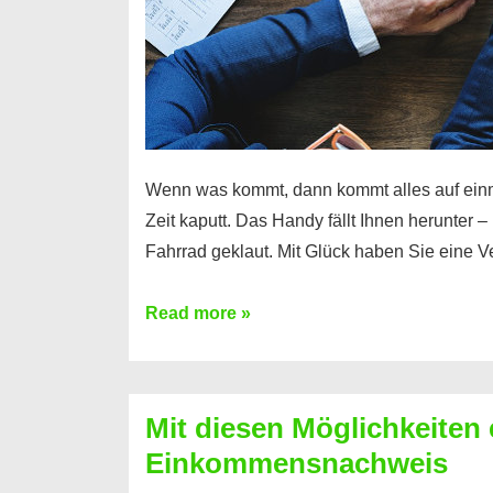
Wenn was kommt, dann kommt alles auf ein
Zeit kaputt. Das Handy fällt Ihnen herunter 
Fahrrad geklaut. Mit Glück haben Sie eine 
Ferratum
Read more »
–
Der
Kredit
Mit diesen Möglichkeiten 
für
Einkommensnachweis
schnelle