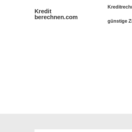
↓
Main
Kreditrech
Kredit
Zum
Navigation
berechnen.com
Inhalt
günstige Z