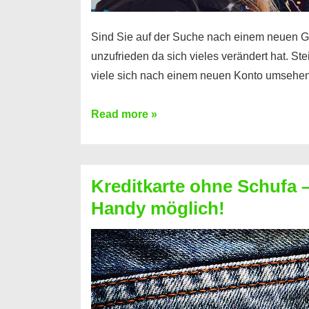
Sind Sie auf der Suche nach einem neuen G
unzufrieden da sich vieles verändert hat. S
viele sich nach einem neuen Konto umsehen
Konto
Read more »
ohne
Schufa
–
Kreditkarte ohne Schufa – 
Neueröffnung
Handy möglich!
trotz
Schufaeintrag
möglich