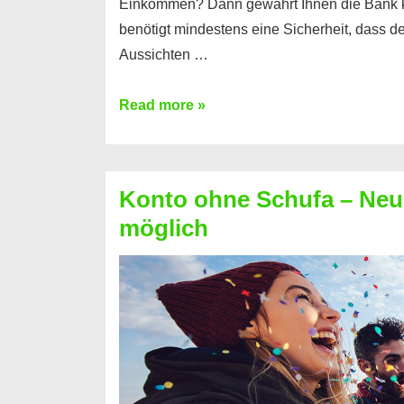
Einkommen? Dann gewährt Ihnen die Bank 
benötigt mindestens eine Sicherheit, dass 
Aussichten …
Mit
Read more »
diesen
Möglichkeiten
erhalten
Konto ohne Schufa – Neue
Sie
möglich
einen
Kredit
ohne
Einkommensnachweis