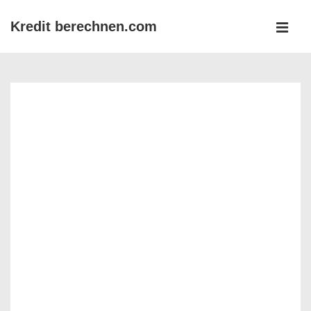
↓
Kredit berechnen.com
Zum
MEN
Inhalt
Main
Navigation