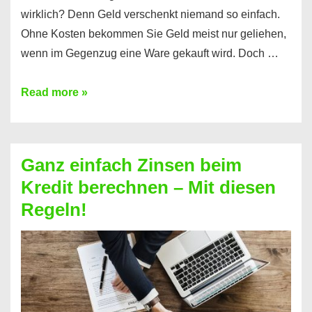
wirklich? Denn Geld verschenkt niemand so einfach.
Ohne Kosten bekommen Sie Geld meist nur geliehen,
wenn im Gegenzug eine Ware gekauft wird. Doch …
Einen
Read more »
Kredit
ohne
Zinsen
Ganz einfach Zinsen beim
bekommen?
Kredit berechnen – Mit diesen
So
Regeln!
ist
es
möglich!