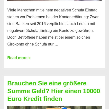
Viele Menschen mit einem negativen Schufa Eintrag
stehen vor Problemen bei der Konteneröffnung: Zwar
sind Banken seit 2016 verpflichtet, auch Leuten mit
negativem Schufa Eintrag ein Konto zu gewähren.
Doch Betroffene haben meist bei einem solchen
Girokonto ohne Schufa nur …
Günstiges
Read more »
Girokonto
ohne
Schufa:
Brauchen Sie eine größere
Geht
Summe Geld? Hier einen 10000
das
Euro Kredit finden
überhaupt?
Na