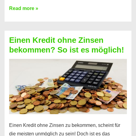
Ist
Read more »
ein
Kredit
ohne
Einen Kredit ohne Zinsen
Festvertrag
bekommen? So ist es möglich!
für
jeden
möglich?
Hier
erfahren
Sie
es
Einen Kredit ohne Zinsen zu bekommen, scheint für
die meisten unmöglich zu sein! Doch ist es das