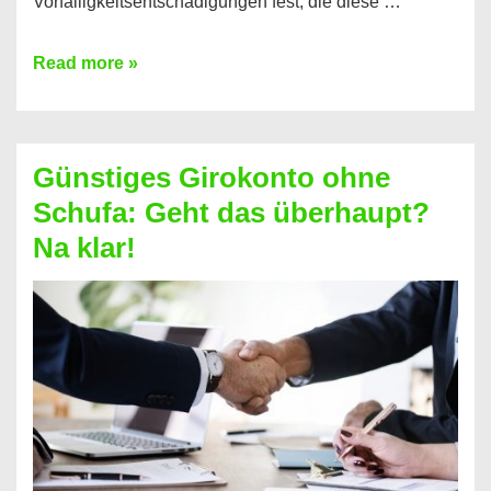
Vorfälligkeitsentschädigungen fest, die diese …
Kredit
Read more »
vorzeitig
ablösen
und
Günstiges Girokonto ohne
dabei
Schufa: Geht das überhaupt?
profitieren
Na klar!
–
So
funktioniert’s