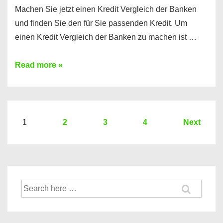
Machen Sie jetzt einen Kredit Vergleich der Banken
und finden Sie den für Sie passenden Kredit. Um
einen Kredit Vergleich der Banken zu machen ist …
Sie
Read more »
brauchen
einen
Kredit?
Hier
Seitennummerierung
1
2
3
4
Next
ein
der
Kredit
Beiträge
Vergleich
der
Suche
Banken
nach: