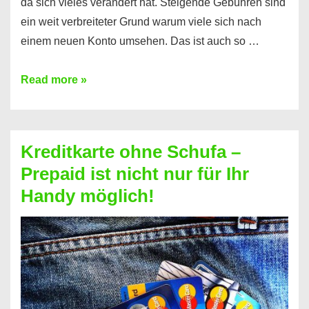
da sich vieles verändert hat. Steigende Gebühren sind
ein weit verbreiteter Grund warum viele sich nach
einem neuen Konto umsehen. Das ist auch so …
Konto
Read more »
ohne
Schufa
–
Kreditkarte ohne Schufa –
Neueröffnung
Prepaid ist nicht nur für Ihr
trotz
Handy möglich!
Schufaeintrag
möglich