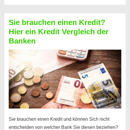
eine
größere
Sie brauchen einen Kredit?
Summe
Hier ein Kredit Vergleich der
Geld?
Banken
Hier
einen
10000
Euro
Kredit
finden
Sie brauchen einen Kredit und können Sich nicht
entscheiden von welcher Bank Sie diesen beziehen?