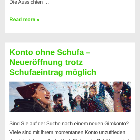
Die Aussichten …
Mit
Read more »
diesen
Möglichkeiten
erhalten
Konto ohne Schufa –
Sie
Neueröffnung trotz
einen
Schufaeintrag möglich
Kredit
ohne
Einkommensnachweis
Sind Sie auf der Suche nach einem neuen Girokonto?
Viele sind mit Ihrem momentanen Konto unzufrieden