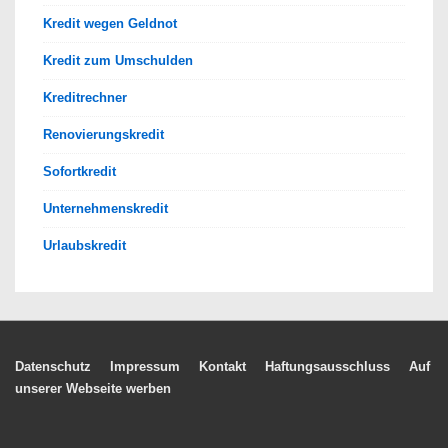
Kredit wegen Geldnot
Kredit zum Umschulden
Kreditrechner
Renovierungskredit
Sofortkredit
Unternehmenskredit
Urlaubskredit
Footer-
Datenschutz
Impressum
Kontakt
Haftungsausschluss
Auf
unserer Webseite werben
Menü