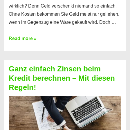
wirklich? Denn Geld verschenkt niemand so einfach.
Ohne Kosten bekommen Sie Geld meist nur geliehen,
wenn im Gegenzug eine Ware gekauft wird. Doch …
Einen
Read more »
Kredit
ohne
Zinsen
Ganz einfach Zinsen beim
bekommen?
Kredit berechnen – Mit diesen
So
Regeln!
ist
es
möglich!