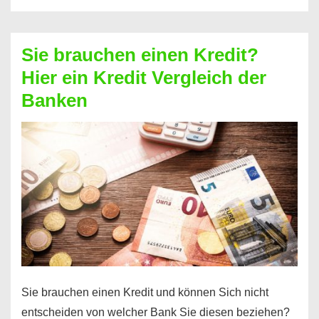
eine
größere
Sie brauchen einen Kredit?
Summe
Hier ein Kredit Vergleich der
Geld?
Banken
Hier
einen
10000
Euro
Kredit
finden
Sie brauchen einen Kredit und können Sich nicht
entscheiden von welcher Bank Sie diesen beziehen?