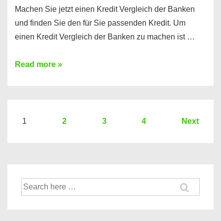
Machen Sie jetzt einen Kredit Vergleich der Banken
und finden Sie den für Sie passenden Kredit. Um
einen Kredit Vergleich der Banken zu machen ist …
Sie
Read more »
brauchen
einen
Kredit?
Hier
Seitennummerierung
1
2
3
4
Next
ein
der
Kredit
Beiträge
Vergleich
der
Suche
Banken
nach: