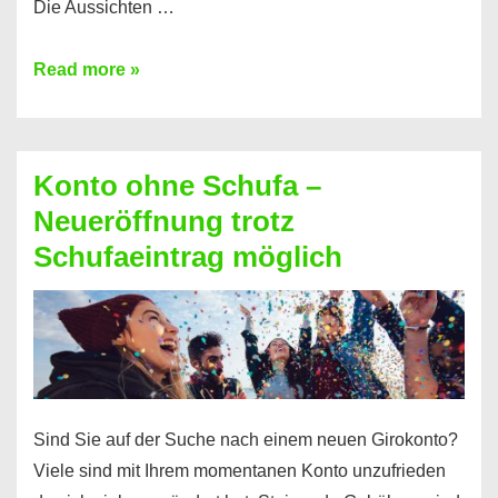
Die Aussichten …
Mit
Read more »
diesen
Möglichkeiten
erhalten
Konto ohne Schufa –
Sie
Neueröffnung trotz
einen
Schufaeintrag möglich
Kredit
ohne
Einkommensnachweis
Sind Sie auf der Suche nach einem neuen Girokonto?
Viele sind mit Ihrem momentanen Konto unzufrieden