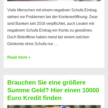
Viele Menschen mit einem negativen Schufa Eintrag
stehen vor Problemen bei der Konteneröffnung: Zwar
sind Banken seit 2016 verpflichtet, auch Leuten mit
negativem Schufa Eintrag ein Konto zu gewähren.
Doch Betroffene haben meist bei einem solchen
Girokonto ohne Schufa nur …
Günstiges
Read more »
Girokonto
ohne
Schufa:
Brauchen Sie eine größere
Geht
Summe Geld? Hier einen 10000
das
Euro Kredit finden
überhaupt?
Na