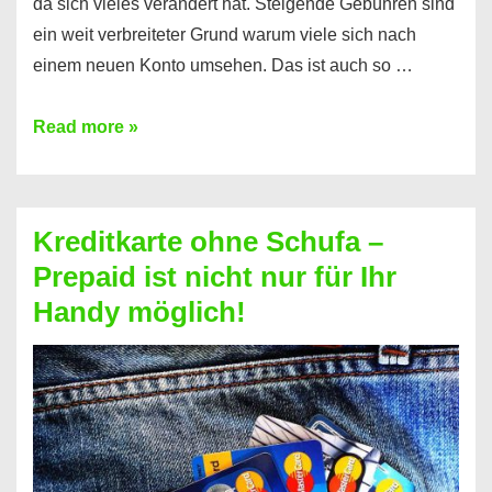
da sich vieles verändert hat. Steigende Gebühren sind
ein weit verbreiteter Grund warum viele sich nach
einem neuen Konto umsehen. Das ist auch so …
Konto
Read more »
ohne
Schufa
–
Kreditkarte ohne Schufa –
Neueröffnung
Prepaid ist nicht nur für Ihr
trotz
Handy möglich!
Schufaeintrag
möglich