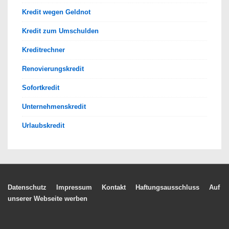
Kredit wegen Geldnot
Kredit zum Umschulden
Kreditrechner
Renovierungskredit
Sofortkredit
Unternehmenskredit
Urlaubskredit
Footer-
Datenschutz
Impressum
Kontakt
Haftungsausschluss
Auf
unserer Webseite werben
Menü