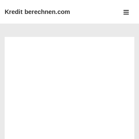
↓
Kredit berechnen.com
Zum
MEN
Inhalt
Main
Navigation