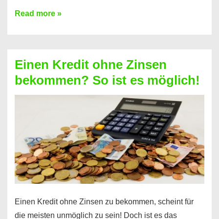
Ist
Read more »
ein
Kredit
ohne
Einen Kredit ohne Zinsen
Festvertrag
bekommen? So ist es möglich!
für
jeden
möglich?
Hier
erfahren
Sie
es
Einen Kredit ohne Zinsen zu bekommen, scheint für
die meisten unmöglich zu sein! Doch ist es das