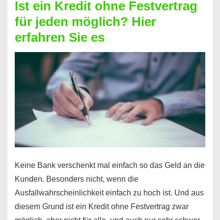
Ist ein Kredit ohne Festvertrag
Prepaid
für jeden möglich? Hier
ist
erfahren Sie es
nicht
nur
für
Ihr
Handy
möglich!
Keine Bank verschenkt mal einfach so das Geld an die
Kunden. Besonders nicht, wenn die
Ausfallwahrscheinlichkeit einfach zu hoch ist. Und aus
diesem Grund ist ein Kredit ohne Festvertrag zwar