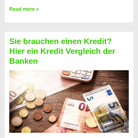
Brauchen
Read more »
Sie
eine
größere
Sie brauchen einen Kredit?
Summe
Hier ein Kredit Vergleich der
Geld?
Banken
Hier
einen
10000
Euro
Kredit
finden