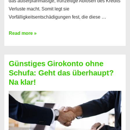
das außerplanmäßige, frühzeitige Ablösen des Kredits
Verluste macht. Somit legt sie
Vorfälligkeitsentschädigungen fest, die diese …
Kredit
Read more »
vorzeitig
ablösen
und
Günstiges Girokonto ohne
dabei
Schufa: Geht das überhaupt?
profitieren
Na klar!
–
So
funktioniert’s