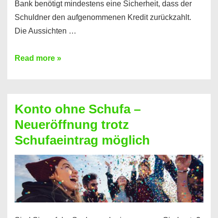
Bank benötigt mindestens eine Sicherheit, dass der
Schuldner den aufgenommenen Kredit zurückzahlt.
Die Aussichten …
Mit
Read more »
diesen
Möglichkeiten
erhalten
Konto ohne Schufa –
Sie
Neueröffnung trotz
einen
Schufaeintrag möglich
Kredit
ohne
Einkommensnachweis