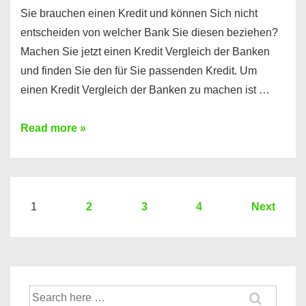
Sie brauchen einen Kredit und können Sich nicht
entscheiden von welcher Bank Sie diesen beziehen?
Machen Sie jetzt einen Kredit Vergleich der Banken
und finden Sie den für Sie passenden Kredit. Um
einen Kredit Vergleich der Banken zu machen ist …
Sie
Read more »
brauchen
einen
Kredit?
Hier
Seitennummerierung
1
2
3
4
Next
ein
der
Kredit
Beiträge
Vergleich
der
Suche
Banken