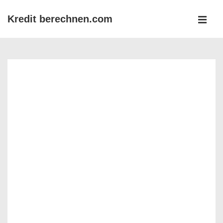
↓
Kredit berechnen.com
Zum
MEN
Inhalt
Main
Navigation