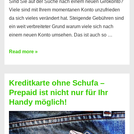
Sind Sie auf der Suche nach einem neuen Girokonto?
Viele sind mit Ihrem momentanen Konto unzufrieden
da sich vieles verändert hat. Steigende Gebühren sind
ein weit verbreiteter Grund warum viele sich nach
einem neuen Konto umsehen. Das ist auch so …
Konto
Read more »
ohne
Schufa
–
Kreditkarte ohne Schufa –
Neueröffnung
Prepaid ist nicht nur für Ihr
trotz
Handy möglich!
Schufaeintrag
möglich