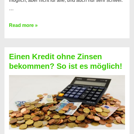
möglich, aber nicht für alle, und auch nur sehr schwer.
…
Ist
Read more »
ein
Kredit
ohne
Einen Kredit ohne Zinsen
Festvertrag
bekommen? So ist es möglich!
für
jeden
möglich?
Hier
erfahren
Sie
es