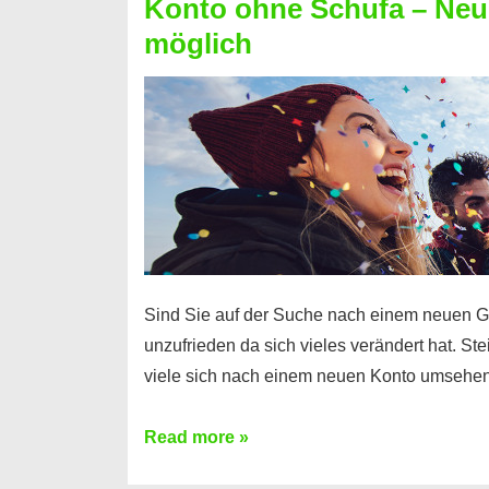
Konto ohne Schufa – Neue
Sie
möglich
einen
Kredit
ohne
Einkommensnachweis
Sind Sie auf der Suche nach einem neuen G
unzufrieden da sich vieles verändert hat. S
viele sich nach einem neuen Konto umsehen
Konto
Read more »
ohne