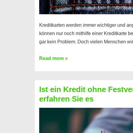
Kreditkarten werden immer wichtiger und an
können nur noch mithilfe einer Kreditkarte be
gar kein Problem. Doch vielen Menschen wir
Kreditkarte
Read more »
ohne
Schufa
–
Ist ein Kredit ohne Festve
Prepaid
erfahren Sie es
ist
nicht
nur
für
Ihr