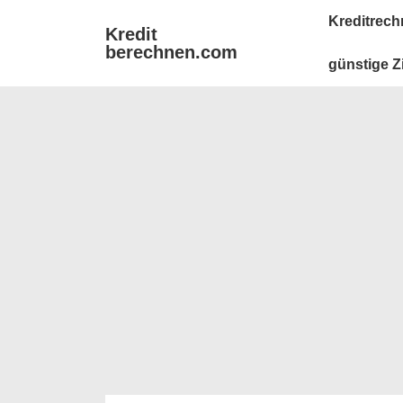
↓
Main
Kreditrech
Kredit
Zum
Navigation
berechnen.com
Inhalt
günstige Z