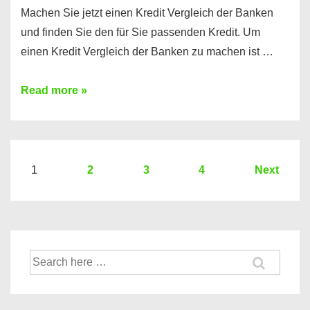
Machen Sie jetzt einen Kredit Vergleich der Banken
und finden Sie den für Sie passenden Kredit. Um
einen Kredit Vergleich der Banken zu machen ist …
Sie
Read more »
brauchen
einen
Kredit?
Hier
Seitennummerierung
1
2
3
4
Next
ein
der
Kredit
Beiträge
Vergleich
der
Suche
Banken
nach: