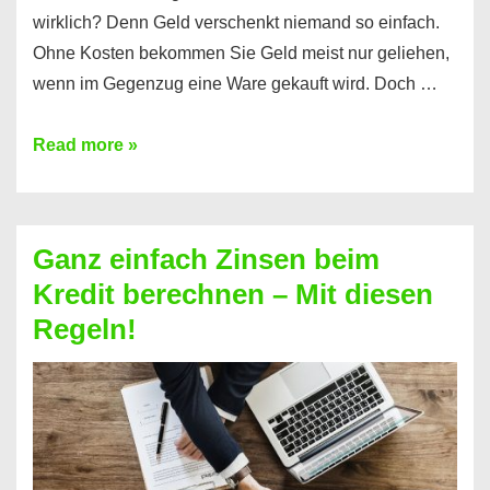
wirklich? Denn Geld verschenkt niemand so einfach.
Ohne Kosten bekommen Sie Geld meist nur geliehen,
wenn im Gegenzug eine Ware gekauft wird. Doch …
Einen
Read more »
Kredit
ohne
Zinsen
Ganz einfach Zinsen beim
bekommen?
Kredit berechnen – Mit diesen
So
Regeln!
ist
es
möglich!