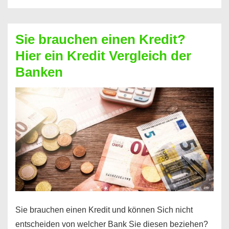
eine
größere
Sie brauchen einen Kredit?
Summe
Hier ein Kredit Vergleich der
Geld?
Banken
Hier
einen
10000
Euro
Kredit
finden
Sie brauchen einen Kredit und können Sich nicht
entscheiden von welcher Bank Sie diesen beziehen?