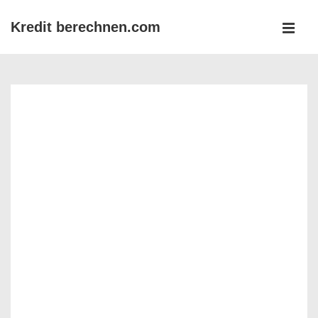
↓
Kredit berechnen.com
Zum
MEN
Inhalt
Main
Navigation