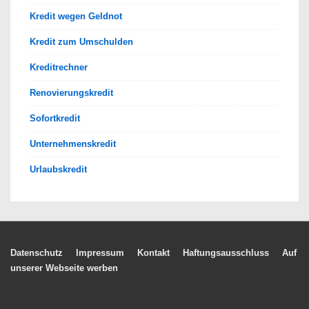
Kredit wegen Geldnot
Kredit zum Umschulden
Kreditrechner
Renovierungskredit
Sofortkredit
Unternehmenskredit
Urlaubskredit
Footer-
Datenschutz
Impressum
Kontakt
Haftungsausschluss
Auf
unserer Webseite werben
Menü