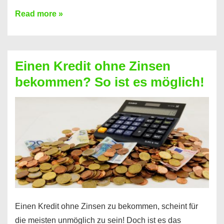
Ist
Read more »
ein
Kredit
ohne
Einen Kredit ohne Zinsen
Festvertrag
bekommen? So ist es möglich!
für
jeden
möglich?
Hier
erfahren
Sie
es
Einen Kredit ohne Zinsen zu bekommen, scheint für
die meisten unmöglich zu sein! Doch ist es das