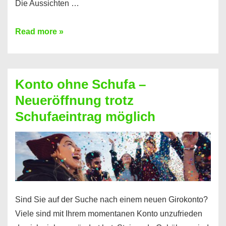
Die Aussichten …
Mit
Read more »
diesen
Möglichkeiten
erhalten
Konto ohne Schufa –
Sie
Neueröffnung trotz
einen
Schufaeintrag möglich
Kredit
ohne
Einkommensnachweis
Sind Sie auf der Suche nach einem neuen Girokonto?
Viele sind mit Ihrem momentanen Konto unzufrieden