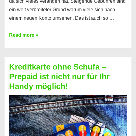
da sich vieles verändert hat. Steigende Gebühren sind
ein weit verbreiteter Grund warum viele sich nach
einem neuen Konto umsehen. Das ist auch so …
Konto
Read more »
ohne
Schufa
–
Kreditkarte ohne Schufa –
Neueröffnung
Prepaid ist nicht nur für Ihr
trotz
Handy möglich!
Schufaeintrag
möglich