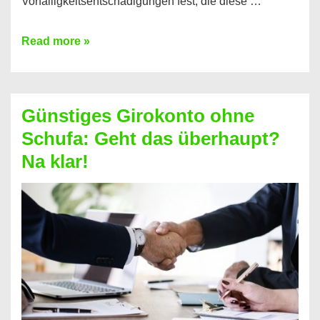
Vorfälligkeitsentschädigungen fest, die diese …
Kredit
Read more »
vorzeitig
ablösen
und
Günstiges Girokonto ohne
dabei
Schufa: Geht das überhaupt?
profitieren
Na klar!
–
So
funktioniert’s