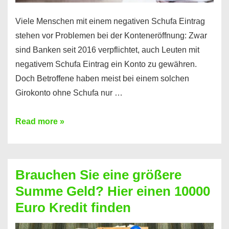
Viele Menschen mit einem negativen Schufa Eintrag
stehen vor Problemen bei der Konteneröffnung: Zwar
sind Banken seit 2016 verpflichtet, auch Leuten mit
negativem Schufa Eintrag ein Konto zu gewähren.
Doch Betroffene haben meist bei einem solchen
Girokonto ohne Schufa nur …
Günstiges
Read more »
Girokonto
ohne
Schufa:
Brauchen Sie eine größere
Geht
Summe Geld? Hier einen 10000
das
Euro Kredit finden
überhaupt?
Na