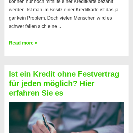
können nur noch mithilfe einer Kreditkarte bezahlt
werden. Ist man im Besitz einer Kreditkarte ist das ja
gar kein Problem. Doch vielen Menschen wird es
schwer fallen sich eine …
Kreditkarte
Read more »
ohne
Schufa
–
Ist ein Kredit ohne Festvertrag
Prepaid
für jeden möglich? Hier
ist
erfahren Sie es
nicht
nur
für
Ihr
Handy