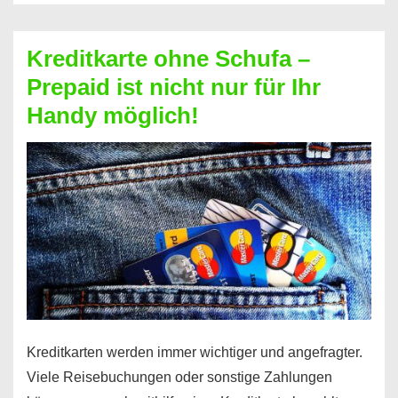
Schufa
–
Kreditkarte ohne Schufa –
Neueröffnung
Prepaid ist nicht nur für Ihr
trotz
Handy möglich!
Schufaeintrag
möglich
Kreditkarten werden immer wichtiger und angefragter.
Viele Reisebuchungen oder sonstige Zahlungen