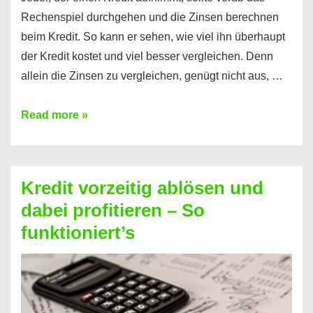
Rechenspiel durchgehen und die Zinsen berechnen
beim Kredit. So kann er sehen, wie viel ihn überhaupt
der Kredit kostet und viel besser vergleichen. Denn
allein die Zinsen zu vergleichen, genügt nicht aus, …
Ganz
Read more »
einfach
Zinsen
beim
Kredit vorzeitig ablösen und
Kredit
dabei profitieren – So
berechnen
funktioniert’s
–
Mit
diesen
Regeln!