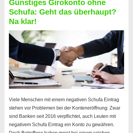
Günstiges Girokonto ohne
dabei
Schufa: Geht das überhaupt?
profitieren
Na klar!
–
So
funktioniert’s
Viele Menschen mit einem negativen Schufa Eintrag
stehen vor Problemen bei der Konteneröffnung: Zwar
sind Banken seit 2016 verpflichtet, auch Leuten mit
negativem Schufa Eintrag ein Konto zu gewähren.
Doch Betroffene haben meist bei einem solchen