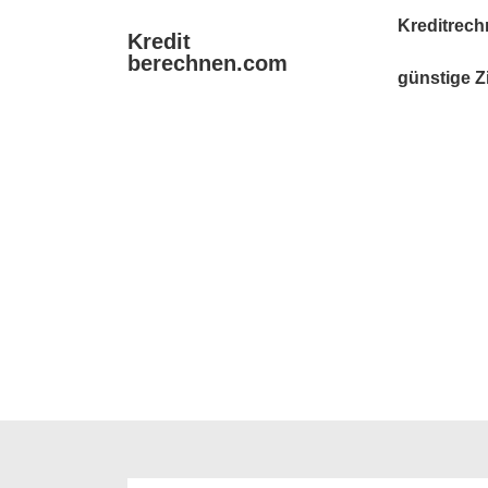
↓
Main
Kreditrech
Kredit
Zum
Navigation
berechnen.com
Inhalt
günstige Z