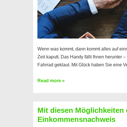
Wenn was kommt, dann kommt alles auf ein
Zeit kaputt. Das Handy fällt Ihnen herunter 
Fahrrad geklaut. Mit Glück haben Sie eine 
Ferratum
Read more »
–
Der
Kredit
Mit diesen Möglichkeiten 
für
Einkommensnachweis
schnelle