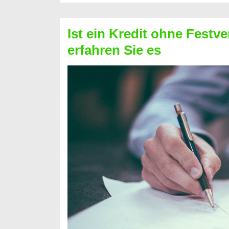
Schufa
–
Ist ein Kredit ohne Festve
Prepaid
erfahren Sie es
ist
nicht
nur
für
Ihr
Handy
möglich!