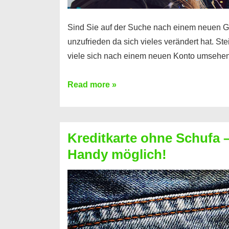
Sind Sie auf der Suche nach einem neuen G
unzufrieden da sich vieles verändert hat. S
viele sich nach einem neuen Konto umsehen
Konto
Read more »
ohne
Schufa
–
Kreditkarte ohne Schufa – 
Neueröffnung
Handy möglich!
trotz
Schufaeintrag
möglich