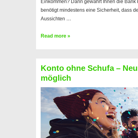
Einkommen? Dann gewährt Ihnen die Bank 
benötigt mindestens eine Sicherheit, dass 
Aussichten …
Mit
Read more »
diesen
Möglichkeiten
erhalten
Konto ohne Schufa – Neue
Sie
möglich
einen
Kredit
ohne
Einkommensnachweis