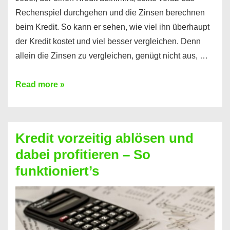
Rechenspiel durchgehen und die Zinsen berechnen
beim Kredit. So kann er sehen, wie viel ihn überhaupt
der Kredit kostet und viel besser vergleichen. Denn
allein die Zinsen zu vergleichen, genügt nicht aus, …
Ganz
Read more »
einfach
Zinsen
beim
Kredit vorzeitig ablösen und
Kredit
dabei profitieren – So
berechnen
funktioniert’s
–
Mit
diesen
Regeln!