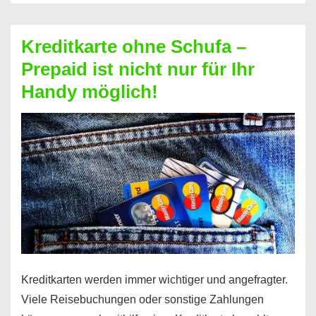
Schufa
–
Kreditkarte ohne Schufa –
Neueröffnung
Prepaid ist nicht nur für Ihr
trotz
Handy möglich!
Schufaeintrag
möglich
Kreditkarten werden immer wichtiger und angefragter.
Viele Reisebuchungen oder sonstige Zahlungen