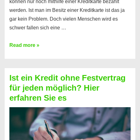
können nur noch mithilfe einer Kreditkarte bezahlt
werden. Ist man im Besitz einer Kreditkarte ist das ja
gar kein Problem. Doch vielen Menschen wird es
schwer fallen sich eine …
Kreditkarte
Read more »
ohne
Schufa
–
Ist ein Kredit ohne Festvertrag
Prepaid
für jeden möglich? Hier
ist
erfahren Sie es
nicht
nur
für
Ihr
Handy