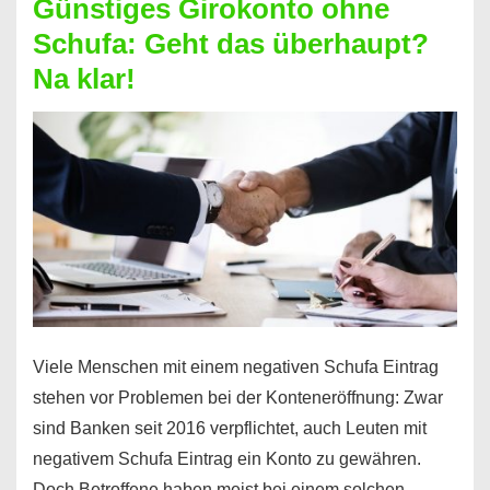
Günstiges Girokonto ohne
dabei
Schufa: Geht das überhaupt?
profitieren
Na klar!
–
So
funktioniert’s
Viele Menschen mit einem negativen Schufa Eintrag
stehen vor Problemen bei der Konteneröffnung: Zwar
sind Banken seit 2016 verpflichtet, auch Leuten mit
negativem Schufa Eintrag ein Konto zu gewähren.
Doch Betroffene haben meist bei einem solchen