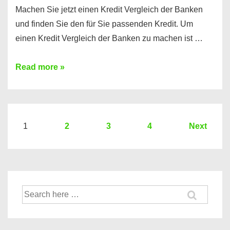
Machen Sie jetzt einen Kredit Vergleich der Banken
und finden Sie den für Sie passenden Kredit. Um
einen Kredit Vergleich der Banken zu machen ist …
Sie
Read more »
brauchen
einen
Kredit?
Hier
Seitennummerierung
1
2
3
4
Next
ein
der
Kredit
Beiträge
Vergleich
der
Suche
Banken
nach: