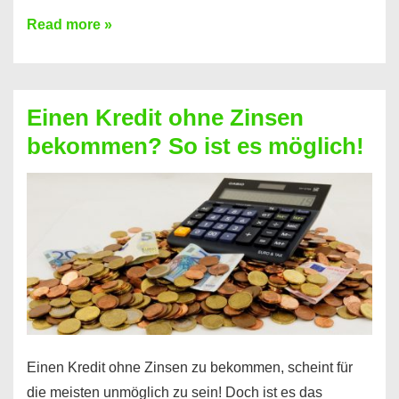
Ist
Read more »
ein
Kredit
ohne
Einen Kredit ohne Zinsen
Festvertrag
bekommen? So ist es möglich!
für
jeden
möglich?
Hier
erfahren
Sie
es
Einen Kredit ohne Zinsen zu bekommen, scheint für
die meisten unmöglich zu sein! Doch ist es das