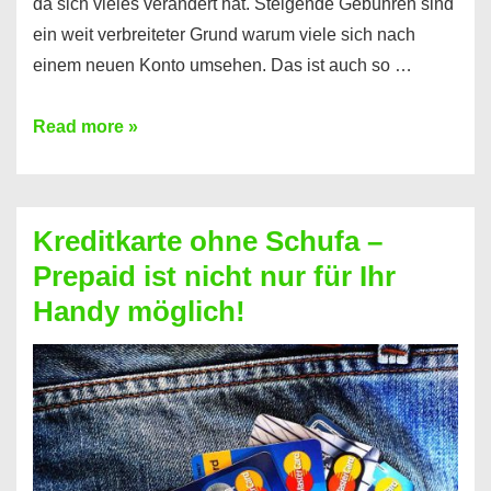
da sich vieles verändert hat. Steigende Gebühren sind
ein weit verbreiteter Grund warum viele sich nach
einem neuen Konto umsehen. Das ist auch so …
Konto
Read more »
ohne
Schufa
–
Kreditkarte ohne Schufa –
Neueröffnung
Prepaid ist nicht nur für Ihr
trotz
Handy möglich!
Schufaeintrag
möglich