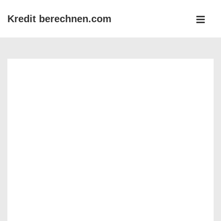
↓
Kredit berechnen.com
Zum
MEN
Inhalt
Main
Navigation