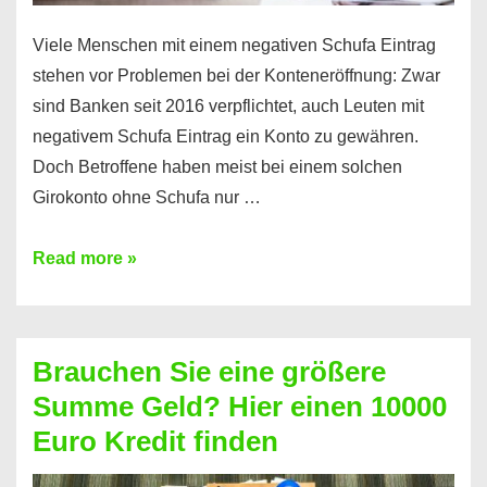
Viele Menschen mit einem negativen Schufa Eintrag
stehen vor Problemen bei der Konteneröffnung: Zwar
sind Banken seit 2016 verpflichtet, auch Leuten mit
negativem Schufa Eintrag ein Konto zu gewähren.
Doch Betroffene haben meist bei einem solchen
Girokonto ohne Schufa nur …
Günstiges
Read more »
Girokonto
ohne
Schufa:
Brauchen Sie eine größere
Geht
Summe Geld? Hier einen 10000
das
Euro Kredit finden
überhaupt?
Na