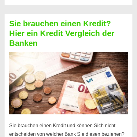
eine
größere
Sie brauchen einen Kredit?
Summe
Hier ein Kredit Vergleich der
Geld?
Banken
Hier
einen
10000
Euro
Kredit
finden
Sie brauchen einen Kredit und können Sich nicht
entscheiden von welcher Bank Sie diesen beziehen?