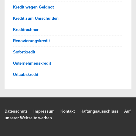
Kredit wegen Geldnot
Kredit zum Umschulden
Kreditrechner
Renovierungskredit
Sofortkredit
Unternehmenskredit
Urlaubskredit
Footer-
Datenschutz
Impressum
Kontakt
Haftungsausschluss
Auf
unserer Webseite werben
Menü