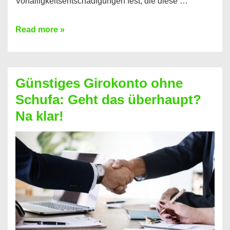
Vorfälligkeitsentschädigungen fest, die diese …
Kredit
Read more »
vorzeitig
ablösen
und
Günstiges Girokonto ohne
dabei
Schufa: Geht das überhaupt?
profitieren
Na klar!
–
So
funktioniert’s