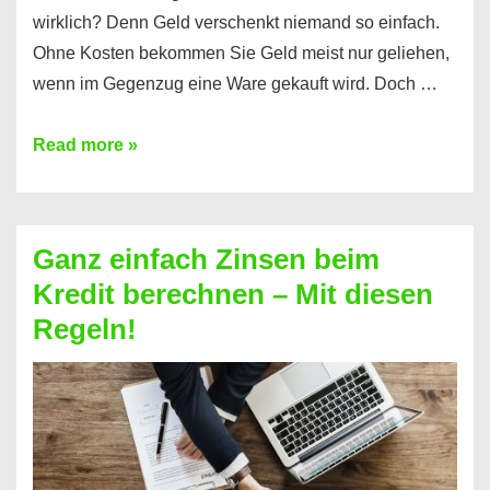
wirklich? Denn Geld verschenkt niemand so einfach.
Ohne Kosten bekommen Sie Geld meist nur geliehen,
wenn im Gegenzug eine Ware gekauft wird. Doch …
Einen
Read more »
Kredit
ohne
Zinsen
Ganz einfach Zinsen beim
bekommen?
Kredit berechnen – Mit diesen
So
Regeln!
ist
es
möglich!