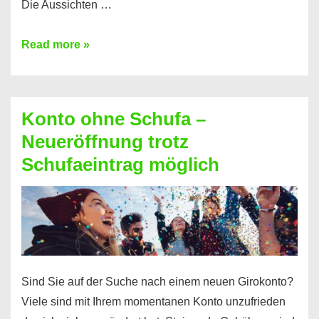
Die Aussichten …
Mit
Read more »
diesen
Möglichkeiten
erhalten
Konto ohne Schufa –
Sie
Neueröffnung trotz
einen
Schufaeintrag möglich
Kredit
ohne
Einkommensnachweis
Sind Sie auf der Suche nach einem neuen Girokonto?
Viele sind mit Ihrem momentanen Konto unzufrieden