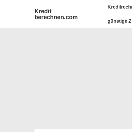
↓
Main
Kreditrech
Kredit
Zum
Navigation
berechnen.com
Inhalt
günstige Z