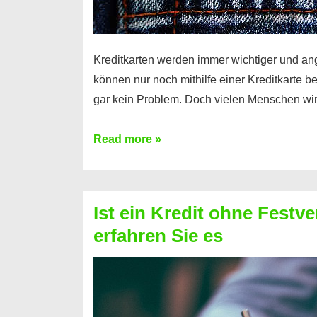
Kreditkarten werden immer wichtiger und an
können nur noch mithilfe einer Kreditkarte be
gar kein Problem. Doch vielen Menschen wir
Kreditkarte
Read more »
ohne
Schufa
–
Ist ein Kredit ohne Festve
Prepaid
erfahren Sie es
ist
nicht
nur
für
Ihr