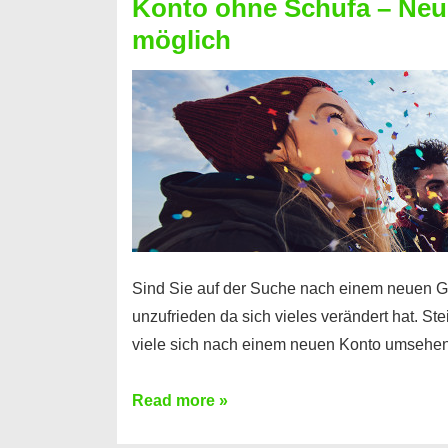
Konto ohne Schufa – Neue
Sie
möglich
einen
Kredit
ohne
Einkommensnachweis
Sind Sie auf der Suche nach einem neuen G
unzufrieden da sich vieles verändert hat. S
viele sich nach einem neuen Konto umsehen
Konto
Read more »
ohne