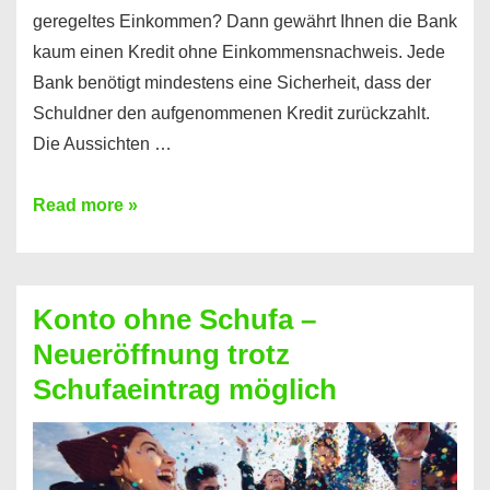
geregeltes Einkommen? Dann gewährt Ihnen die Bank
kaum einen Kredit ohne Einkommensnachweis. Jede
Bank benötigt mindestens eine Sicherheit, dass der
Schuldner den aufgenommenen Kredit zurückzahlt.
Die Aussichten …
Mit
Read more »
diesen
Möglichkeiten
erhalten
Konto ohne Schufa –
Sie
Neueröffnung trotz
einen
Schufaeintrag möglich
Kredit
ohne
Einkommensnachweis