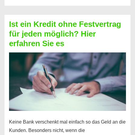
ohne
Schufa
–
Ist ein Kredit ohne Festvertrag
Prepaid
für jeden möglich? Hier
ist
erfahren Sie es
nicht
nur
für
Ihr
Handy
möglich!
Keine Bank verschenkt mal einfach so das Geld an die
Kunden. Besonders nicht, wenn die