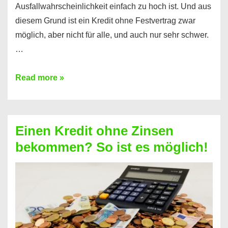
Ausfallwahrscheinlichkeit einfach zu hoch ist. Und aus
diesem Grund ist ein Kredit ohne Festvertrag zwar
möglich, aber nicht für alle, und auch nur sehr schwer.
…
Ist
Read more »
ein
Kredit
ohne
Einen Kredit ohne Zinsen
Festvertrag
bekommen? So ist es möglich!
für
jeden
möglich?
Hier
erfahren
Sie