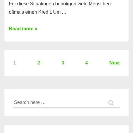
Für diese Situationen benötigen viele Menschen
oftmals einen Kredit. Um …
Brauchen
Read more »
Sie
eine
größere
Summe
Seitennummerierung
1
2
3
4
Next
Geld?
der
Hier
Beiträge
einen
10000
Suche
Euro
nach:
Kredit
finden