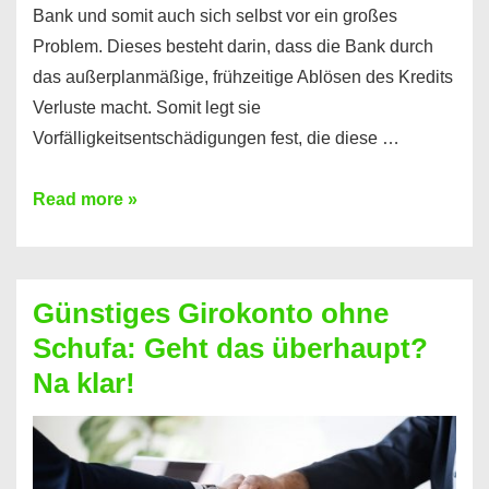
Bank und somit auch sich selbst vor ein großes
Problem. Dieses besteht darin, dass die Bank durch
das außerplanmäßige, frühzeitige Ablösen des Kredits
Verluste macht. Somit legt sie
Vorfälligkeitsentschädigungen fest, die diese …
Kredit
Read more »
vorzeitig
ablösen
und
Günstiges Girokonto ohne
dabei
Schufa: Geht das überhaupt?
profitieren
Na klar!
–
So
funktioniert’s