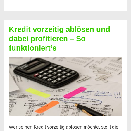
einfach
Zinsen
beim
Kredit vorzeitig ablösen und
Kredit
dabei profitieren – So
berechnen
funktioniert’s
–
Mit
diesen
Regeln!
Wer seinen Kredit vorzeitig ablösen möchte, stellt die