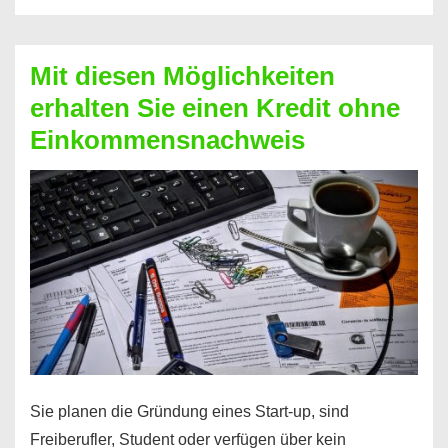
Der
Kredit
Mit diesen Möglichkeiten
für
erhalten Sie einen Kredit ohne
schnelle
Einkommensnachweis
Durchstarter
Sie planen die Gründung eines Start-up, sind
Freiberufler, Student oder verfügen über kein