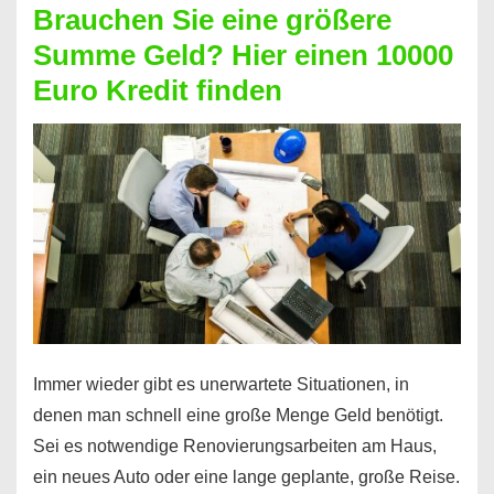
Brauchen Sie eine größere
Geht
Summe Geld? Hier einen 10000
das
Euro Kredit finden
überhaupt?
Na
klar!
Immer wieder gibt es unerwartete Situationen, in
denen man schnell eine große Menge Geld benötigt.
Sei es notwendige Renovierungsarbeiten am Haus,
ein neues Auto oder eine lange geplante, große Reise.