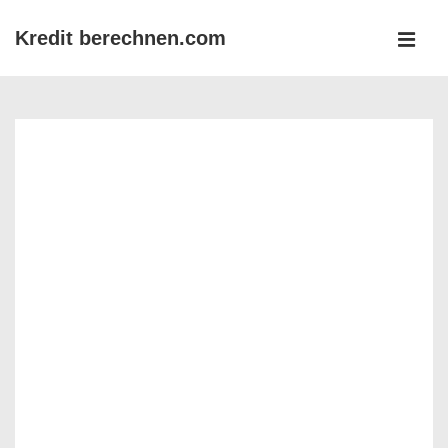
↓
Kredit berechnen.com
Zum
MEN
Inhalt
Main
Navigation