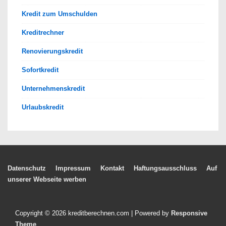
Kredit zum Umschulden
Kreditrechner
Renovierungskredit
Sofortkredit
Unternehmenskredit
Urlaubskredit
Footer-
Datenschutz
Impressum
Kontakt
Haftungsausschluss
Auf
unserer Webseite werben
Menü
Copyright © 2026
kreditberechnen.com
| Powered by
Responsive
Theme