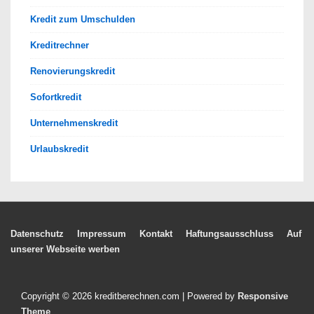
Kredit zum Umschulden
Kreditrechner
Renovierungskredit
Sofortkredit
Unternehmenskredit
Urlaubskredit
Footer-
Datenschutz
Impressum
Kontakt
Haftungsausschluss
Auf
unserer Webseite werben
Menü
Copyright © 2026
kreditberechnen.com
| Powered by
Responsive
Theme