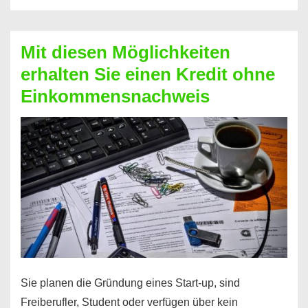
Der
Kredit
Mit diesen Möglichkeiten
für
erhalten Sie einen Kredit ohne
schnelle
Einkommensnachweis
Durchstarter
Sie planen die Gründung eines Start-up, sind
Freiberufler, Student oder verfügen über kein