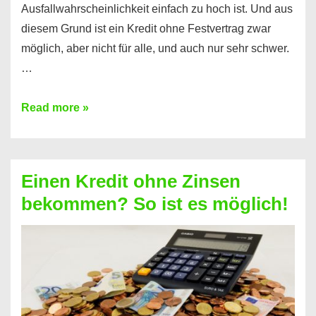
Ausfallwahrscheinlichkeit einfach zu hoch ist. Und aus
diesem Grund ist ein Kredit ohne Festvertrag zwar
möglich, aber nicht für alle, und auch nur sehr schwer.
…
Ist
Read more »
ein
Kredit
ohne
Einen Kredit ohne Zinsen
Festvertrag
bekommen? So ist es möglich!
für
jeden
möglich?
Hier
erfahren
Sie