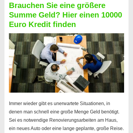
Brauchen Sie eine größere
Geht
Summe Geld? Hier einen 10000
das
Euro Kredit finden
überhaupt?
Na
klar!
Immer wieder gibt es unerwartete Situationen, in
denen man schnell eine große Menge Geld benötigt.
Sei es notwendige Renovierungsarbeiten am Haus,
ein neues Auto oder eine lange geplante, große Reise.