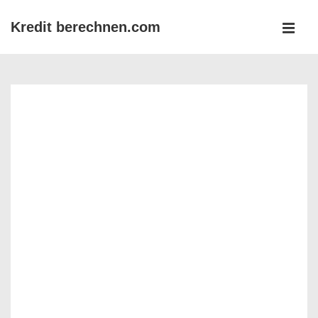
↓
Kredit berechnen.com
Zum
MEN
Inhalt
Main
Navigation