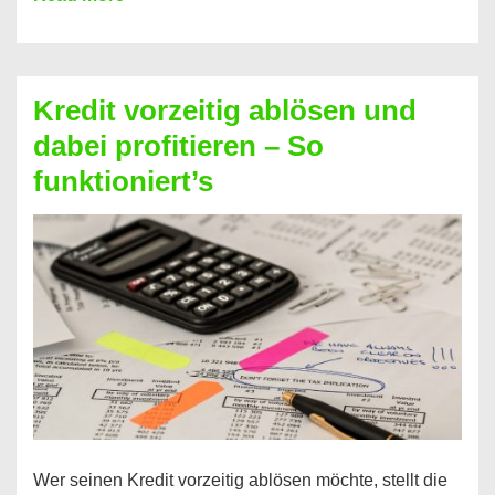
einfach
Zinsen
beim
Kredit vorzeitig ablösen und
Kredit
dabei profitieren – So
berechnen
funktioniert’s
–
Mit
diesen
Regeln!
Wer seinen Kredit vorzeitig ablösen möchte, stellt die