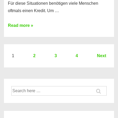
Für diese Situationen benötigen viele Menschen
oftmals einen Kredit. Um …
Brauchen
Read more »
Sie
eine
größere
Summe
Seitennummerierung
1
2
3
4
Next
Geld?
der
Hier
Beiträge
einen
10000
Suche
Euro
nach:
Kredit
finden