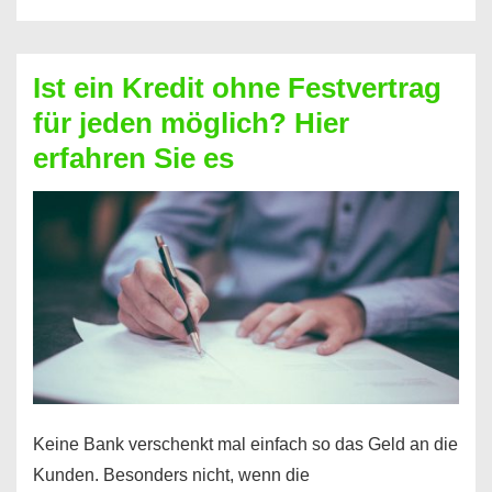
ohne
Schufa
–
Ist ein Kredit ohne Festvertrag
Prepaid
für jeden möglich? Hier
ist
erfahren Sie es
nicht
nur
für
Ihr
Handy
möglich!
Keine Bank verschenkt mal einfach so das Geld an die
Kunden. Besonders nicht, wenn die