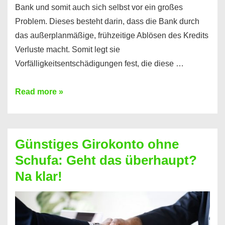
Bank und somit auch sich selbst vor ein großes
Problem. Dieses besteht darin, dass die Bank durch
das außerplanmäßige, frühzeitige Ablösen des Kredits
Verluste macht. Somit legt sie
Vorfälligkeitsentschädigungen fest, die diese …
Kredit
Read more »
vorzeitig
ablösen
und
Günstiges Girokonto ohne
dabei
Schufa: Geht das überhaupt?
profitieren
Na klar!
–
So
funktioniert’s