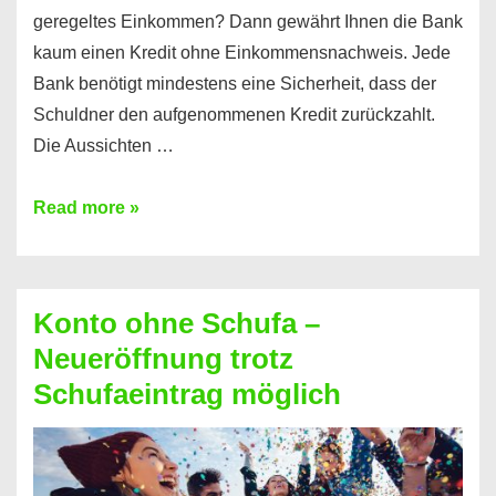
geregeltes Einkommen? Dann gewährt Ihnen die Bank
kaum einen Kredit ohne Einkommensnachweis. Jede
Bank benötigt mindestens eine Sicherheit, dass der
Schuldner den aufgenommenen Kredit zurückzahlt.
Die Aussichten …
Mit
Read more »
diesen
Möglichkeiten
erhalten
Konto ohne Schufa –
Sie
Neueröffnung trotz
einen
Schufaeintrag möglich
Kredit
ohne
Einkommensnachweis