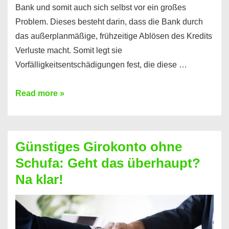
Bank und somit auch sich selbst vor ein großes
Problem. Dieses besteht darin, dass die Bank durch
das außerplanmäßige, frühzeitige Ablösen des Kredits
Verluste macht. Somit legt sie
Vorfälligkeitsentschädigungen fest, die diese …
Kredit
Read more »
vorzeitig
ablösen
und
Günstiges Girokonto ohne
dabei
Schufa: Geht das überhaupt?
profitieren
Na klar!
–
So
funktioniert’s