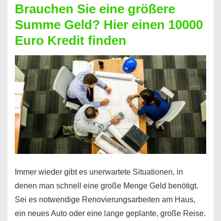
Brauchen Sie eine größere
Geht
Summe Geld? Hier einen 10000
das
Euro Kredit finden
überhaupt?
Na
klar!
Immer wieder gibt es unerwartete Situationen, in
denen man schnell eine große Menge Geld benötigt.
Sei es notwendige Renovierungsarbeiten am Haus,
ein neues Auto oder eine lange geplante, große Reise.