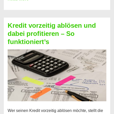
einfach
Zinsen
beim
Kredit vorzeitig ablösen und
Kredit
dabei profitieren – So
berechnen
funktioniert’s
–
Mit
diesen
Regeln!
Wer seinen Kredit vorzeitig ablösen möchte, stellt die