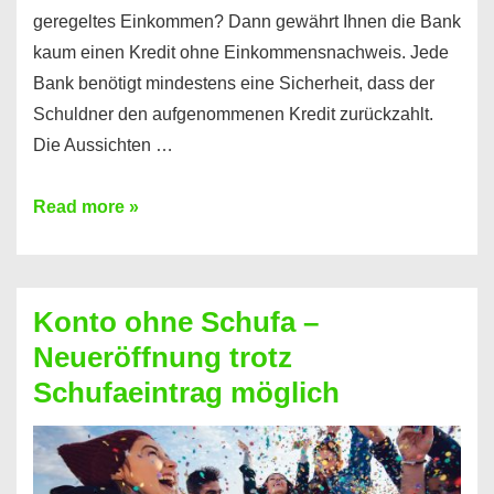
geregeltes Einkommen? Dann gewährt Ihnen die Bank
kaum einen Kredit ohne Einkommensnachweis. Jede
Bank benötigt mindestens eine Sicherheit, dass der
Schuldner den aufgenommenen Kredit zurückzahlt.
Die Aussichten …
Mit
Read more »
diesen
Möglichkeiten
erhalten
Konto ohne Schufa –
Sie
Neueröffnung trotz
einen
Schufaeintrag möglich
Kredit
ohne
Einkommensnachweis