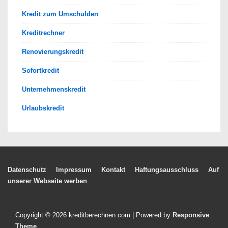
Kredit zum Umschulden
Kreditrechner
Renovierungskredit
Sofortkredit
Unternehmenskredit
Urlaubskredit
Footer-
Datenschutz
Impressum
Kontakt
Haftungsausschluss
Auf
unserer Webseite werben
Menü
Copyright © 2026
kreditberechnen.com
| Powered by
Responsive
Theme