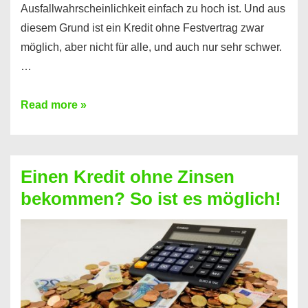
Ausfallwahrscheinlichkeit einfach zu hoch ist. Und aus
diesem Grund ist ein Kredit ohne Festvertrag zwar
möglich, aber nicht für alle, und auch nur sehr schwer.
…
Ist
Read more »
ein
Kredit
ohne
Einen Kredit ohne Zinsen
Festvertrag
bekommen? So ist es möglich!
für
jeden
möglich?
Hier
erfahren
Sie