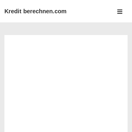
↓
Kredit berechnen.com
Zum
MEN
Inhalt
Main
Navigation