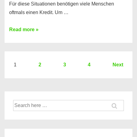
Für diese Situationen benötigen viele Menschen
oftmals einen Kredit. Um …
Brauchen
Read more »
Sie
eine
größere
Summe
Seitennummerierung
1
2
3
4
Next
Geld?
der
Hier
Beiträge
einen
10000
Suche
Euro
nach:
Kredit
finden