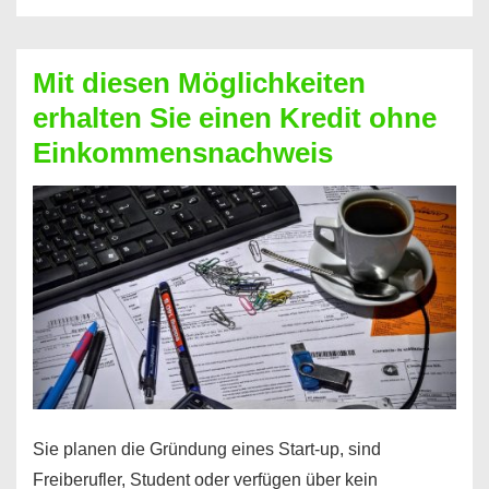
Der
Kredit
Mit diesen Möglichkeiten
für
erhalten Sie einen Kredit ohne
schnelle
Einkommensnachweis
Durchstarter
Sie planen die Gründung eines Start-up, sind
Freiberufler, Student oder verfügen über kein