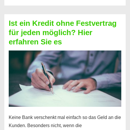
ohne
Schufa
–
Ist ein Kredit ohne Festvertrag
Prepaid
für jeden möglich? Hier
ist
erfahren Sie es
nicht
nur
für
Ihr
Handy
möglich!
Keine Bank verschenkt mal einfach so das Geld an die
Kunden. Besonders nicht, wenn die