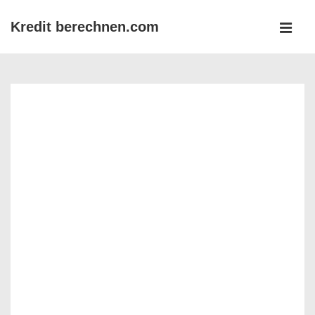
↓
Kredit berechnen.com
Zum
MEN
Inhalt
Main
Navigation