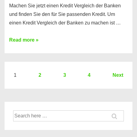
Machen Sie jetzt einen Kredit Vergleich der Banken
und finden Sie den für Sie passenden Kredit. Um
einen Kredit Vergleich der Banken zu machen ist …
Sie
Read more »
brauchen
einen
Kredit?
Hier
Seitennummerierung
1
2
3
4
Next
ein
der
Kredit
Beiträge
Vergleich
der
Suche
Banken
nach: