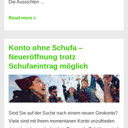
Die Aussichten …
Mit
Read more »
diesen
Möglichkeiten
erhalten
Konto ohne Schufa –
Sie
Neueröffnung trotz
einen
Schufaeintrag möglich
Kredit
ohne
Einkommensnachweis
Sind Sie auf der Suche nach einem neuen Girokonto?
Viele sind mit Ihrem momentanen Konto unzufrieden