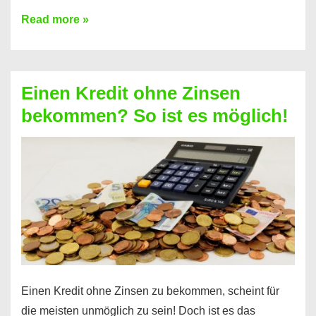
Ist
Read more »
ein
Kredit
ohne
Einen Kredit ohne Zinsen
Festvertrag
bekommen? So ist es möglich!
für
jeden
möglich?
Hier
erfahren
Sie
es
Einen Kredit ohne Zinsen zu bekommen, scheint für
die meisten unmöglich zu sein! Doch ist es das