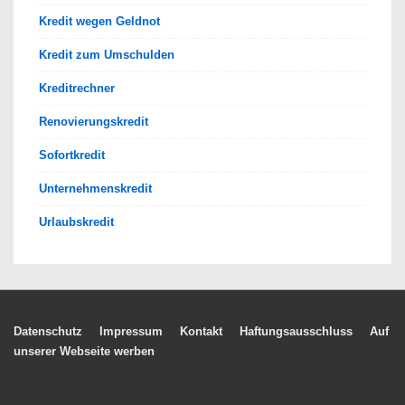
Kredit wegen Geldnot
Kredit zum Umschulden
Kreditrechner
Renovierungskredit
Sofortkredit
Unternehmenskredit
Urlaubskredit
Footer-
Datenschutz
Impressum
Kontakt
Haftungsausschluss
Auf
unserer Webseite werben
Menü