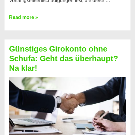
Vorfälligkeitsentschädigungen fest, die diese …
Kredit
Read more »
vorzeitig
ablösen
und
Günstiges Girokonto ohne
dabei
Schufa: Geht das überhaupt?
profitieren
Na klar!
–
So
funktioniert’s