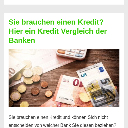
eine
größere
Sie brauchen einen Kredit?
Summe
Hier ein Kredit Vergleich der
Geld?
Banken
Hier
einen
10000
Euro
Kredit
finden
Sie brauchen einen Kredit und können Sich nicht
entscheiden von welcher Bank Sie diesen beziehen?