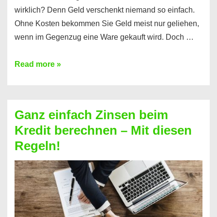
wirklich? Denn Geld verschenkt niemand so einfach.
Ohne Kosten bekommen Sie Geld meist nur geliehen,
wenn im Gegenzug eine Ware gekauft wird. Doch …
Einen
Read more »
Kredit
ohne
Zinsen
Ganz einfach Zinsen beim
bekommen?
Kredit berechnen – Mit diesen
So
Regeln!
ist
es
möglich!