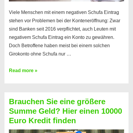
Viele Menschen mit einem negativen Schufa Eintrag
stehen vor Problemen bei der Konteneröffnung: Zwar
sind Banken seit 2016 verpflichtet, auch Leuten mit
negativem Schufa Eintrag ein Konto zu gewähren.
Doch Betroffene haben meist bei einem solchen
Girokonto ohne Schufa nur …
Günstiges
Read more »
Girokonto
ohne
Schufa:
Brauchen Sie eine größere
Geht
Summe Geld? Hier einen 10000
das
Euro Kredit finden
überhaupt?
Na