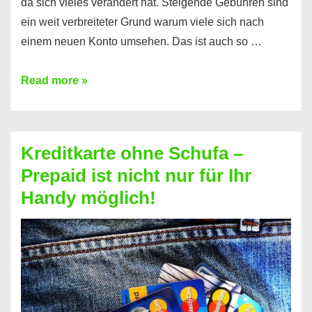
da sich vieles verändert hat. Steigende Gebühren sind
ein weit verbreiteter Grund warum viele sich nach
einem neuen Konto umsehen. Das ist auch so …
Konto
Read more »
ohne
Schufa
–
Kreditkarte ohne Schufa –
Neueröffnung
Prepaid ist nicht nur für Ihr
trotz
Handy möglich!
Schufaeintrag
möglich