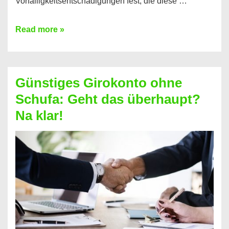
Vorfälligkeitsentschädigungen fest, die diese …
Kredit
Read more »
vorzeitig
ablösen
und
Günstiges Girokonto ohne
dabei
Schufa: Geht das überhaupt?
profitieren
Na klar!
–
So
funktioniert’s