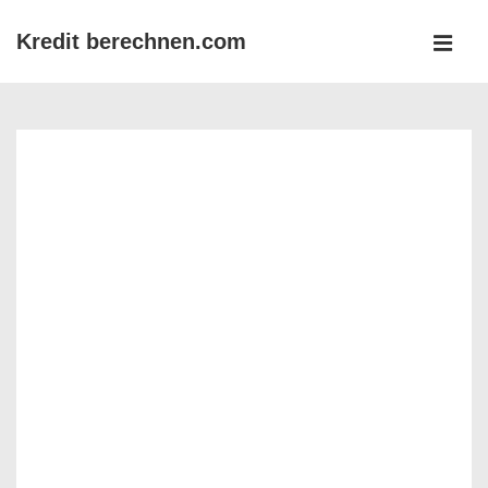
↓
Kredit berechnen.com
Zum
MEN
Inhalt
Main
Navigation