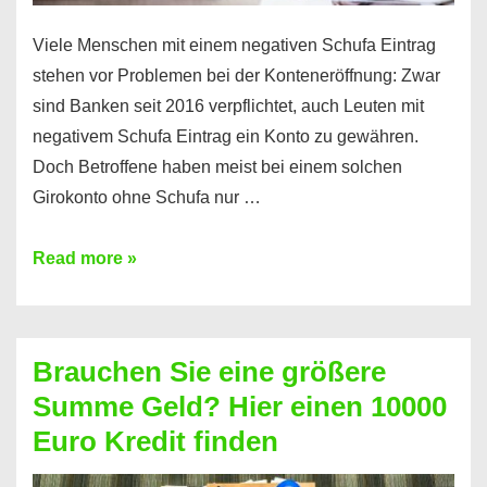
Viele Menschen mit einem negativen Schufa Eintrag
stehen vor Problemen bei der Konteneröffnung: Zwar
sind Banken seit 2016 verpflichtet, auch Leuten mit
negativem Schufa Eintrag ein Konto zu gewähren.
Doch Betroffene haben meist bei einem solchen
Girokonto ohne Schufa nur …
Günstiges
Read more »
Girokonto
ohne
Schufa:
Brauchen Sie eine größere
Geht
Summe Geld? Hier einen 10000
das
Euro Kredit finden
überhaupt?
Na