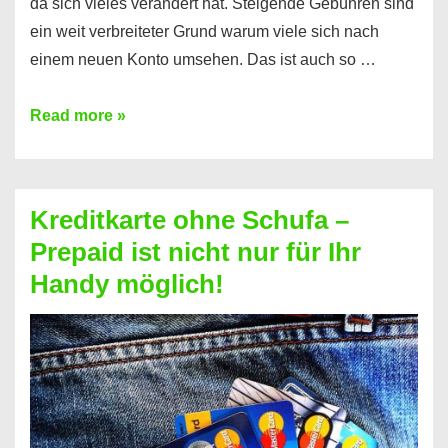
da sich vieles verändert hat. Steigende Gebühren sind
ein weit verbreiteter Grund warum viele sich nach
einem neuen Konto umsehen. Das ist auch so …
Konto
Read more »
ohne
Schufa
–
Kreditkarte ohne Schufa –
Neueröffnung
Prepaid ist nicht nur für Ihr
trotz
Handy möglich!
Schufaeintrag
möglich