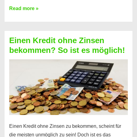
Ist
Read more »
ein
Kredit
ohne
Einen Kredit ohne Zinsen
Festvertrag
bekommen? So ist es möglich!
für
jeden
möglich?
Hier
erfahren
Sie
es
Einen Kredit ohne Zinsen zu bekommen, scheint für
die meisten unmöglich zu sein! Doch ist es das