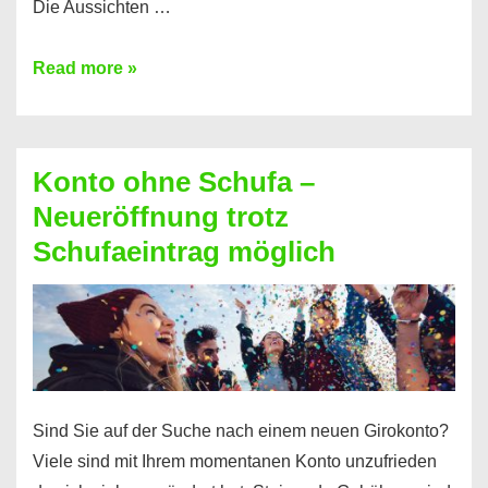
Die Aussichten …
Mit
Read more »
diesen
Möglichkeiten
erhalten
Konto ohne Schufa –
Sie
Neueröffnung trotz
einen
Schufaeintrag möglich
Kredit
ohne
Einkommensnachweis
Sind Sie auf der Suche nach einem neuen Girokonto?
Viele sind mit Ihrem momentanen Konto unzufrieden