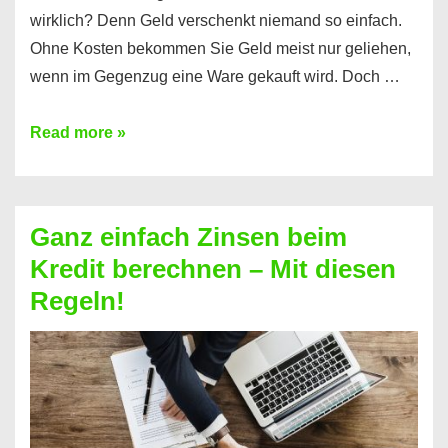
wirklich? Denn Geld verschenkt niemand so einfach.
Ohne Kosten bekommen Sie Geld meist nur geliehen,
wenn im Gegenzug eine Ware gekauft wird. Doch …
Einen
Read more »
Kredit
ohne
Zinsen
Ganz einfach Zinsen beim
bekommen?
Kredit berechnen – Mit diesen
So
Regeln!
ist
es
möglich!