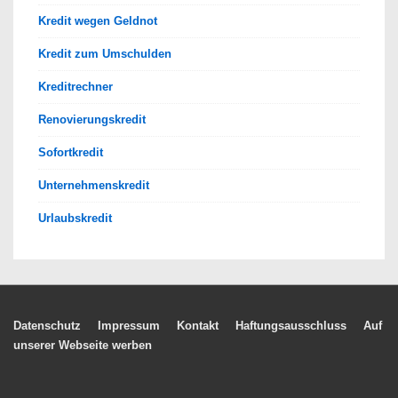
Kredit wegen Geldnot
Kredit zum Umschulden
Kreditrechner
Renovierungskredit
Sofortkredit
Unternehmenskredit
Urlaubskredit
Footer-
Datenschutz
Impressum
Kontakt
Haftungsausschluss
Auf
unserer Webseite werben
Menü