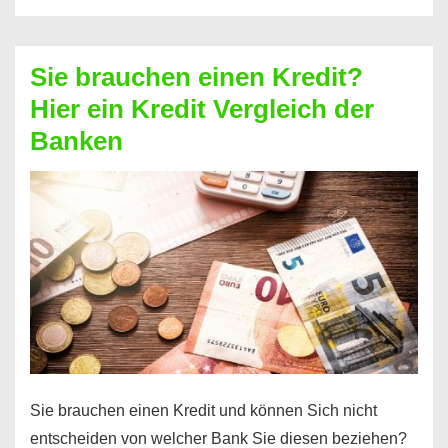
eine
größere
Sie brauchen einen Kredit?
Summe
Hier ein Kredit Vergleich der
Geld?
Banken
Hier
einen
10000
Euro
Kredit
finden
Sie brauchen einen Kredit und können Sich nicht
entscheiden von welcher Bank Sie diesen beziehen?