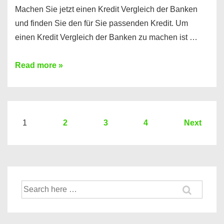
Machen Sie jetzt einen Kredit Vergleich der Banken
und finden Sie den für Sie passenden Kredit. Um
einen Kredit Vergleich der Banken zu machen ist …
Sie
Read more »
brauchen
einen
Kredit?
Hier
Seitennummerierung
1
2
3
4
Next
ein
der
Kredit
Beiträge
Vergleich
der
Suche
Banken
nach: