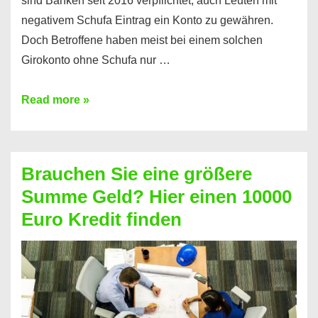
sind Banken seit 2016 verpflichtet, auch Leuten mit
negativem Schufa Eintrag ein Konto zu gewähren.
Doch Betroffene haben meist bei einem solchen
Girokonto ohne Schufa nur …
Günstiges
Read more »
Girokonto
ohne
Schufa:
Brauchen Sie eine größere
Geht
Summe Geld? Hier einen 10000
das
Euro Kredit finden
überhaupt?
Na
klar!