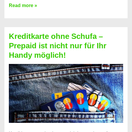
Konto
Read more »
ohne
Schufa
–
Kreditkarte ohne Schufa –
Neueröffnung
Prepaid ist nicht nur für Ihr
trotz
Handy möglich!
Schufaeintrag
möglich