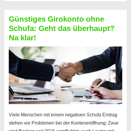
ablösen
und
Günstiges Girokonto ohne
dabei
Schufa: Geht das überhaupt?
profitieren
Na klar!
–
So
funktioniert’s
Viele Menschen mit einem negativen Schufa Eintrag
stehen vor Problemen bei der Konteneröffnung: Zwar