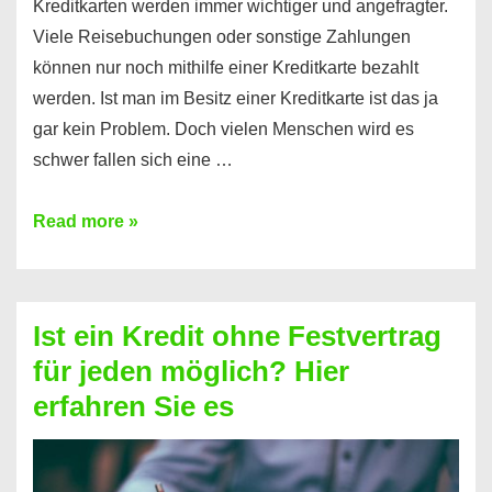
Kreditkarten werden immer wichtiger und angefragter.
Viele Reisebuchungen oder sonstige Zahlungen
können nur noch mithilfe einer Kreditkarte bezahlt
werden. Ist man im Besitz einer Kreditkarte ist das ja
gar kein Problem. Doch vielen Menschen wird es
schwer fallen sich eine …
Kreditkarte
Read more »
ohne
Schufa
–
Ist ein Kredit ohne Festvertrag
Prepaid
für jeden möglich? Hier
ist
erfahren Sie es
nicht
nur
für