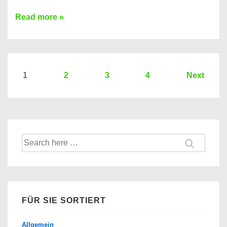
Sie
Read more »
brauchen
einen
Kredit?
Hier
Seitennummerierung
1
2
3
4
Next
ein
der
Kredit
Beiträge
Vergleich
der
Suche
Banken
nach:
FÜR SIE SORTIERT
Allgemein