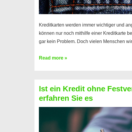
Kreditkarten werden immer wichtiger und an
können nur noch mithilfe einer Kreditkarte be
gar kein Problem. Doch vielen Menschen wir
Kreditkarte
Read more »
ohne
Schufa
–
Ist ein Kredit ohne Festve
Prepaid
erfahren Sie es
ist
nicht
nur
für
Ihr