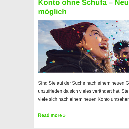
Konto ohne Schufa – Neue
Sie
möglich
einen
Kredit
ohne
Einkommensnachweis
Sind Sie auf der Suche nach einem neuen G
unzufrieden da sich vieles verändert hat. S
viele sich nach einem neuen Konto umsehen
Konto
Read more »
ohne