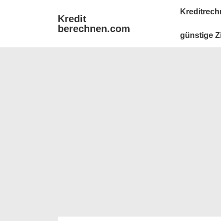
↓
Main
Kreditrech
Kredit
Zum
Navigation
berechnen.com
Inhalt
günstige Z