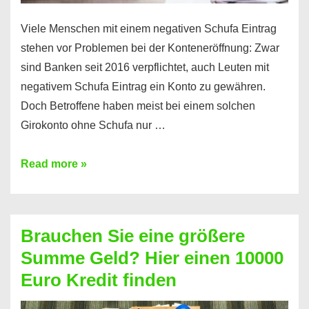
Viele Menschen mit einem negativen Schufa Eintrag
stehen vor Problemen bei der Konteneröffnung: Zwar
sind Banken seit 2016 verpflichtet, auch Leuten mit
negativem Schufa Eintrag ein Konto zu gewähren.
Doch Betroffene haben meist bei einem solchen
Girokonto ohne Schufa nur …
Günstiges
Read more »
Girokonto
ohne
Schufa:
Brauchen Sie eine größere
Geht
Summe Geld? Hier einen 10000
das
Euro Kredit finden
überhaupt?
Na