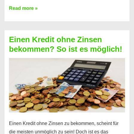
Ist
Read more »
ein
Kredit
ohne
Einen Kredit ohne Zinsen
Festvertrag
bekommen? So ist es möglich!
für
jeden
möglich?
Hier
erfahren
Sie
es
Einen Kredit ohne Zinsen zu bekommen, scheint für
die meisten unmöglich zu sein! Doch ist es das