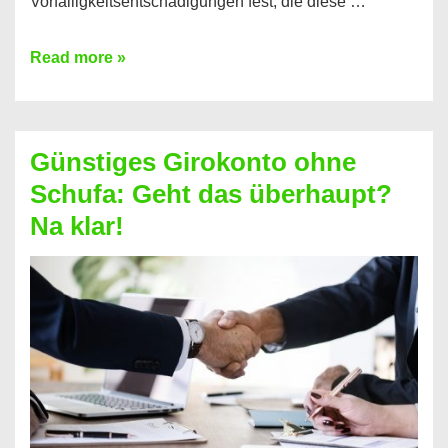
Vorfälligkeitsentschädigungen fest, die diese …
Kredit
Read more »
vorzeitig
ablösen
und
Günstiges Girokonto ohne
dabei
Schufa: Geht das überhaupt?
profitieren
Na klar!
–
So
funktioniert’s