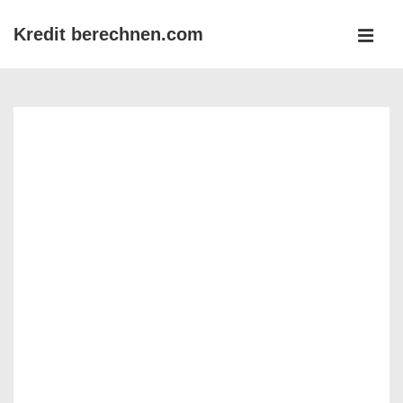
↓
Kredit berechnen.com
Zum
MEN
Inhalt
Main
Navigation