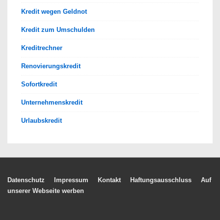
Kredit wegen Geldnot
Kredit zum Umschulden
Kreditrechner
Renovierungskredit
Sofortkredit
Unternehmenskredit
Urlaubskredit
Footer-
Datenschutz
Impressum
Kontakt
Haftungsausschluss
Auf
unserer Webseite werben
Menü