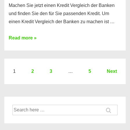
Machen Sie jetzt einen Kredit Vergleich der Banken
und finden Sie den für Sie passenden Kredit. Um
einen Kredit Vergleich der Banken zu machen ist …
Sie
Read more »
brauchen
einen
Kredit?
Hier
Seitennummerierung
1
2
3
…
5
Next
ein
der
Kredit
Beiträge
Vergleich
der
Suche
Banken
nach: