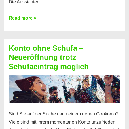
Die Aussichten …
Mit
Read more »
diesen
Möglichkeiten
erhalten
Konto ohne Schufa –
Sie
Neueröffnung trotz
einen
Schufaeintrag möglich
Kredit
ohne
Einkommensnachweis
Sind Sie auf der Suche nach einem neuen Girokonto?
Viele sind mit Ihrem momentanen Konto unzufrieden