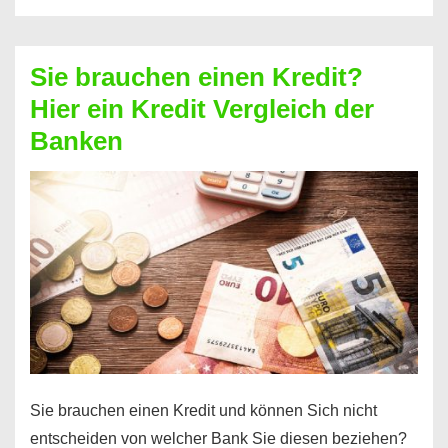
eine
größere
Sie brauchen einen Kredit?
Summe
Hier ein Kredit Vergleich der
Geld?
Banken
Hier
einen
10000
Euro
Kredit
finden
Sie brauchen einen Kredit und können Sich nicht
entscheiden von welcher Bank Sie diesen beziehen?