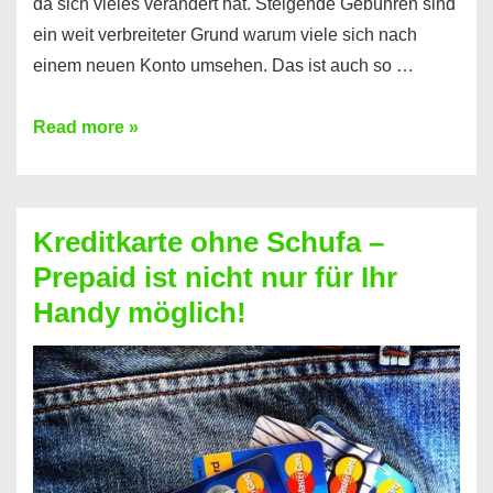
da sich vieles verändert hat. Steigende Gebühren sind
ein weit verbreiteter Grund warum viele sich nach
einem neuen Konto umsehen. Das ist auch so …
Konto
Read more »
ohne
Schufa
–
Kreditkarte ohne Schufa –
Neueröffnung
Prepaid ist nicht nur für Ihr
trotz
Handy möglich!
Schufaeintrag
möglich