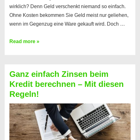
wirklich? Denn Geld verschenkt niemand so einfach.
Ohne Kosten bekommen Sie Geld meist nur geliehen,
wenn im Gegenzug eine Ware gekauft wird. Doch …
Einen
Read more »
Kredit
ohne
Zinsen
Ganz einfach Zinsen beim
bekommen?
Kredit berechnen – Mit diesen
So
Regeln!
ist
es
möglich!