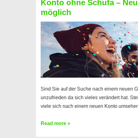
Konto ohne Schufa – Neue
Sie
möglich
einen
Kredit
ohne
Einkommensnachweis
Sind Sie auf der Suche nach einem neuen G
unzufrieden da sich vieles verändert hat. S
viele sich nach einem neuen Konto umsehen
Konto
Read more »
ohne