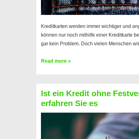
Kreditkarten werden immer wichtiger und an
können nur noch mithilfe einer Kreditkarte be
gar kein Problem. Doch vielen Menschen wir
Kreditkarte
Read more »
ohne
Schufa
–
Ist ein Kredit ohne Festve
Prepaid
erfahren Sie es
ist
nicht
nur
für
Ihr