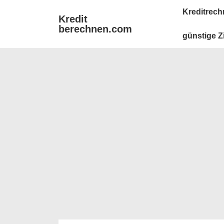
↓
Main
Kreditrech
Kredit
Zum
Navigation
berechnen.com
Inhalt
günstige Z