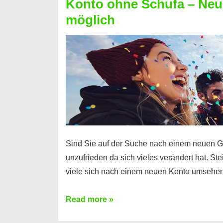
Konto ohne Schufa – Neue
Sie
möglich
einen
Kredit
ohne
Einkommensnachweis
Sind Sie auf der Suche nach einem neuen G
unzufrieden da sich vieles verändert hat. S
viele sich nach einem neuen Konto umsehen
Konto
Read more »
ohne