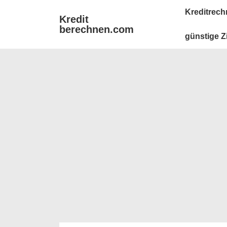
↓
Main
Kreditrech
Kredit
Zum
Navigation
berechnen.com
Inhalt
günstige Z