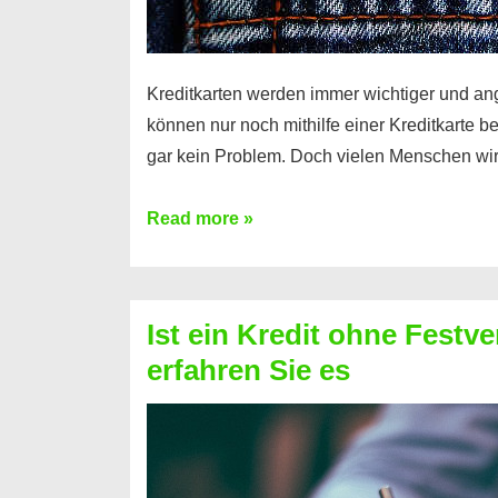
Kreditkarten werden immer wichtiger und an
können nur noch mithilfe einer Kreditkarte be
gar kein Problem. Doch vielen Menschen wir
Kreditkarte
Read more »
ohne
Schufa
–
Ist ein Kredit ohne Festve
Prepaid
erfahren Sie es
ist
nicht
nur
für
Ihr