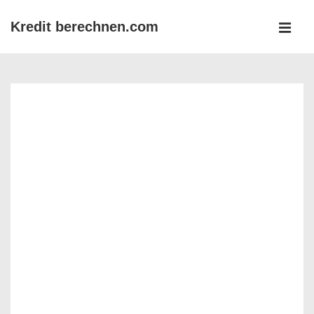
↓
Kredit berechnen.com
Zum
MEN
Inhalt
Main
Navigation