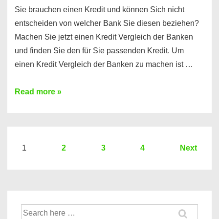
Sie brauchen einen Kredit und können Sich nicht
entscheiden von welcher Bank Sie diesen beziehen?
Machen Sie jetzt einen Kredit Vergleich der Banken
und finden Sie den für Sie passenden Kredit. Um
einen Kredit Vergleich der Banken zu machen ist …
Sie
Read more »
brauchen
einen
Kredit?
Hier
Seitennummerierung
1
2
3
4
Next
ein
der
Kredit
Beiträge
Vergleich
der
Suche
Banken