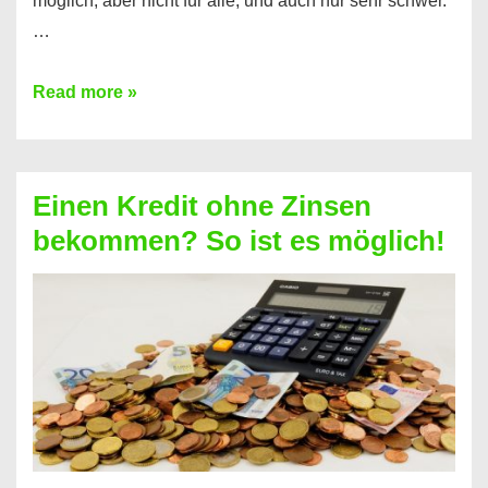
möglich, aber nicht für alle, und auch nur sehr schwer.
…
Ist
Read more »
ein
Kredit
ohne
Einen Kredit ohne Zinsen
Festvertrag
bekommen? So ist es möglich!
für
jeden
möglich?
Hier
erfahren
Sie
es