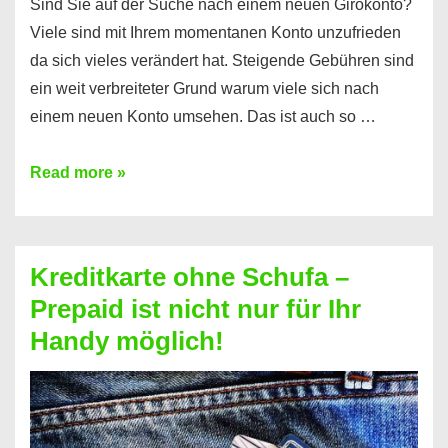
Sind Sie auf der Suche nach einem neuen Girokonto?
Viele sind mit Ihrem momentanen Konto unzufrieden
da sich vieles verändert hat. Steigende Gebühren sind
ein weit verbreiteter Grund warum viele sich nach
einem neuen Konto umsehen. Das ist auch so …
Konto
Read more »
ohne
Schufa
–
Kreditkarte ohne Schufa –
Neueröffnung
Prepaid ist nicht nur für Ihr
trotz
Handy möglich!
Schufaeintrag
möglich