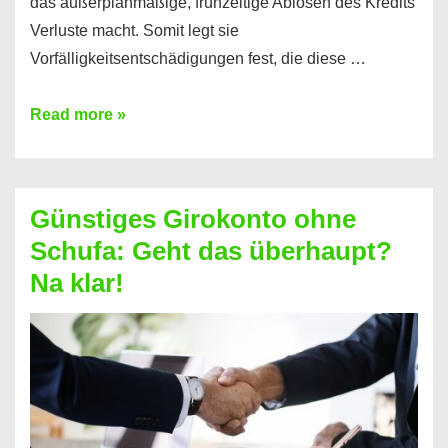
das außerplanmäßige, frühzeitige Ablösen des Kredits
Verluste macht. Somit legt sie
Vorfälligkeitsentschädigungen fest, die diese …
Kredit
Read more »
vorzeitig
ablösen
und
Günstiges Girokonto ohne
dabei
Schufa: Geht das überhaupt?
profitieren
Na klar!
–
So
funktioniert’s