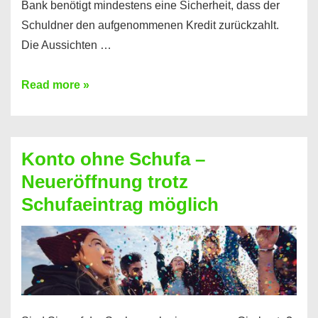
Bank benötigt mindestens eine Sicherheit, dass der
Schuldner den aufgenommenen Kredit zurückzahlt.
Die Aussichten …
Mit
Read more »
diesen
Möglichkeiten
erhalten
Konto ohne Schufa –
Sie
Neueröffnung trotz
einen
Schufaeintrag möglich
Kredit
ohne
Einkommensnachweis