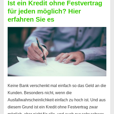
Ist ein Kredit ohne Festvertrag
Prepaid
für jeden möglich? Hier
ist
erfahren Sie es
nicht
nur
für
Ihr
Handy
möglich!
Keine Bank verschenkt mal einfach so das Geld an die
Kunden. Besonders nicht, wenn die
Ausfallwahrscheinlichkeit einfach zu hoch ist. Und aus
diesem Grund ist ein Kredit ohne Festvertrag zwar