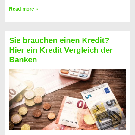
Brauchen
Read more »
Sie
eine
größere
Sie brauchen einen Kredit?
Summe
Hier ein Kredit Vergleich der
Geld?
Banken
Hier
einen
10000
Euro
Kredit
finden