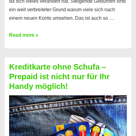
da sich vieles verändert hat. Steigende Gebühren sind
ein weit verbreiteter Grund warum viele sich nach
einem neuen Konto umsehen. Das ist auch so …
Konto
Read more »
ohne
Schufa
–
Kreditkarte ohne Schufa –
Neueröffnung
Prepaid ist nicht nur für Ihr
trotz
Handy möglich!
Schufaeintrag
möglich