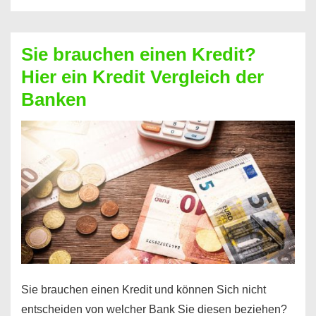
eine
größere
Sie brauchen einen Kredit?
Summe
Hier ein Kredit Vergleich der
Geld?
Banken
Hier
einen
10000
Euro
Kredit
finden
Sie brauchen einen Kredit und können Sich nicht
entscheiden von welcher Bank Sie diesen beziehen?