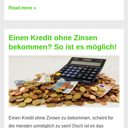
Ist
Read more »
ein
Kredit
ohne
Einen Kredit ohne Zinsen
Festvertrag
bekommen? So ist es möglich!
für
jeden
möglich?
Hier
erfahren
Sie
es
Einen Kredit ohne Zinsen zu bekommen, scheint für
die meisten unmöglich zu sein! Doch ist es das