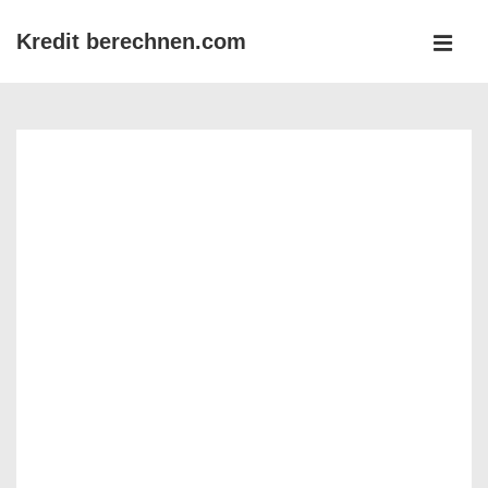
↓
Kredit berechnen.com
Zum
MEN
Inhalt
Main
Navigation