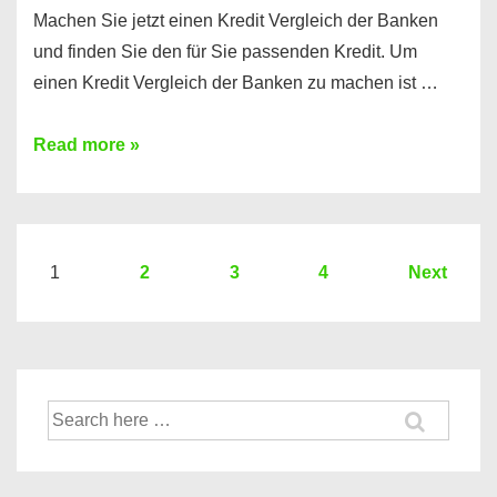
Machen Sie jetzt einen Kredit Vergleich der Banken
und finden Sie den für Sie passenden Kredit. Um
einen Kredit Vergleich der Banken zu machen ist …
Sie
Read more »
brauchen
einen
Kredit?
Hier
Seitennummerierung
1
2
3
4
Next
ein
der
Kredit
Beiträge
Vergleich
der
Suche
Banken
nach: