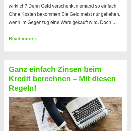
wirklich? Denn Geld verschenkt niemand so einfach.
Ohne Kosten bekommen Sie Geld meist nur geliehen,
wenn im Gegenzug eine Ware gekauft wird. Doch …
Einen
Read more »
Kredit
ohne
Zinsen
Ganz einfach Zinsen beim
bekommen?
Kredit berechnen – Mit diesen
So
Regeln!
ist
es
möglich!