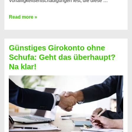
Vorfälligkeitsentschädigungen fest, die diese …
Kredit
Read more »
vorzeitig
ablösen
und
Günstiges Girokonto ohne
dabei
Schufa: Geht das überhaupt?
profitieren
Na klar!
–
So
funktioniert’s