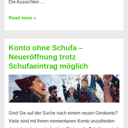
Die Aussichten …
Mit
Read more »
diesen
Möglichkeiten
erhalten
Konto ohne Schufa –
Sie
Neueröffnung trotz
einen
Schufaeintrag möglich
Kredit
ohne
Einkommensnachweis
Sind Sie auf der Suche nach einem neuen Girokonto?
Viele sind mit Ihrem momentanen Konto unzufrieden