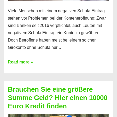
Viele Menschen mit einem negativen Schufa Eintrag
stehen vor Problemen bei der Konteneröffnung: Zwar
sind Banken seit 2016 verpflichtet, auch Leuten mit
negativem Schufa Eintrag ein Konto zu gewähren.
Doch Betroffene haben meist bei einem solchen
Girokonto ohne Schufa nur …
Günstiges
Read more »
Girokonto
ohne
Schufa:
Brauchen Sie eine größere
Geht
Summe Geld? Hier einen 10000
das
Euro Kredit finden
überhaupt?
Na