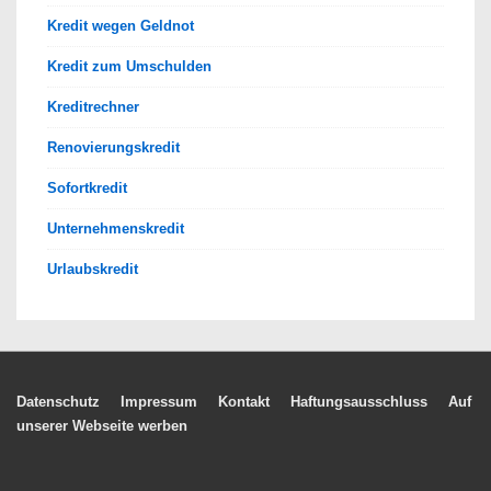
Kredit wegen Geldnot
Kredit zum Umschulden
Kreditrechner
Renovierungskredit
Sofortkredit
Unternehmenskredit
Urlaubskredit
Footer-
Datenschutz
Impressum
Kontakt
Haftungsausschluss
Auf
unserer Webseite werben
Menü