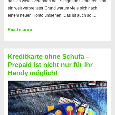
da sich vieles verändert hat. Steigende Gebühren sind
ein weit verbreiteter Grund warum viele sich nach
einem neuen Konto umsehen. Das ist auch so …
Konto
Read more »
ohne
Schufa
–
Kreditkarte ohne Schufa –
Neueröffnung
Prepaid ist nicht nur für Ihr
trotz
Handy möglich!
Schufaeintrag
möglich