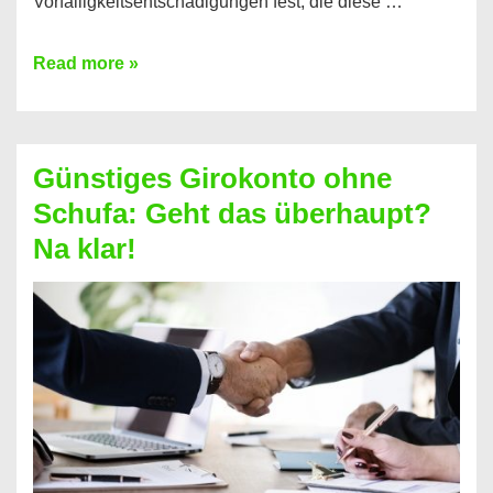
Vorfälligkeitsentschädigungen fest, die diese …
Kredit
Read more »
vorzeitig
ablösen
und
Günstiges Girokonto ohne
dabei
Schufa: Geht das überhaupt?
profitieren
Na klar!
–
So
funktioniert’s