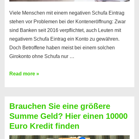
Viele Menschen mit einem negativen Schufa Eintrag
stehen vor Problemen bei der Konteneröffnung: Zwar
sind Banken seit 2016 verpflichtet, auch Leuten mit
negativem Schufa Eintrag ein Konto zu gewähren.
Doch Betroffene haben meist bei einem solchen
Girokonto ohne Schufa nur …
Günstiges
Read more »
Girokonto
ohne
Schufa:
Brauchen Sie eine größere
Geht
Summe Geld? Hier einen 10000
das
Euro Kredit finden
überhaupt?
Na