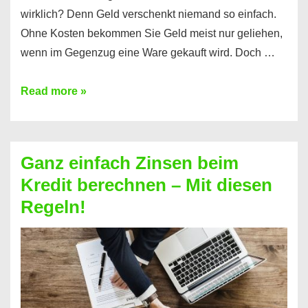
wirklich? Denn Geld verschenkt niemand so einfach.
Ohne Kosten bekommen Sie Geld meist nur geliehen,
wenn im Gegenzug eine Ware gekauft wird. Doch …
Einen
Read more »
Kredit
ohne
Zinsen
Ganz einfach Zinsen beim
bekommen?
Kredit berechnen – Mit diesen
So
Regeln!
ist
es
möglich!