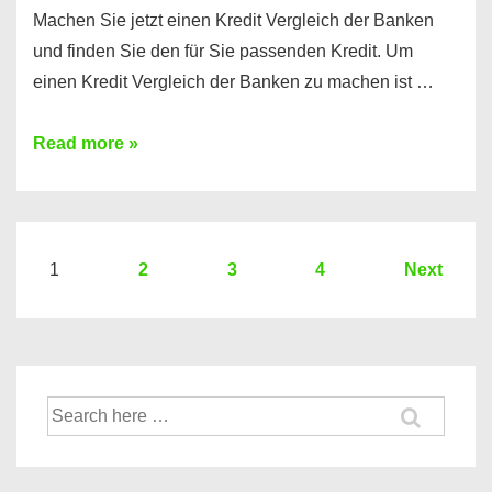
Machen Sie jetzt einen Kredit Vergleich der Banken
und finden Sie den für Sie passenden Kredit. Um
einen Kredit Vergleich der Banken zu machen ist …
Sie
Read more »
brauchen
einen
Kredit?
Hier
Seitennummerierung
1
2
3
4
Next
ein
der
Kredit
Beiträge
Vergleich
der
Suche
Banken
nach: