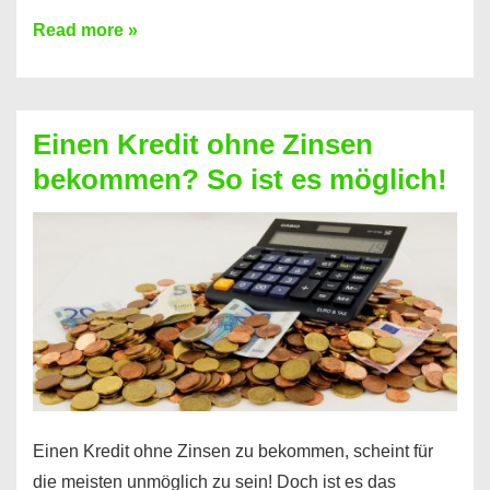
Ist
Read more »
ein
Kredit
ohne
Einen Kredit ohne Zinsen
Festvertrag
bekommen? So ist es möglich!
für
jeden
möglich?
Hier
erfahren
Sie
es
Einen Kredit ohne Zinsen zu bekommen, scheint für
die meisten unmöglich zu sein! Doch ist es das