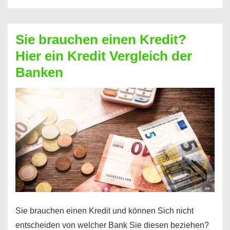
eine
größere
Sie brauchen einen Kredit?
Summe
Hier ein Kredit Vergleich der
Geld?
Banken
Hier
einen
10000
Euro
Kredit
finden
Sie brauchen einen Kredit und können Sich nicht
entscheiden von welcher Bank Sie diesen beziehen?