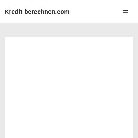
↓
Kredit berechnen.com
Zum
MEN
Inhalt
Main
Navigation