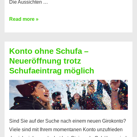
Die Aussichten …
Mit
Read more »
diesen
Möglichkeiten
erhalten
Konto ohne Schufa –
Sie
Neueröffnung trotz
einen
Schufaeintrag möglich
Kredit
ohne
Einkommensnachweis
Sind Sie auf der Suche nach einem neuen Girokonto?
Viele sind mit Ihrem momentanen Konto unzufrieden