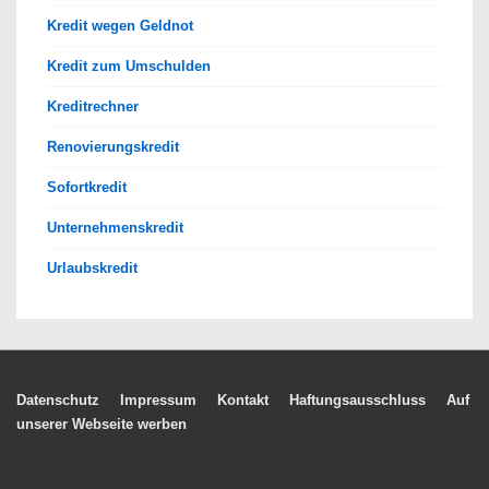
Kredit wegen Geldnot
Kredit zum Umschulden
Kreditrechner
Renovierungskredit
Sofortkredit
Unternehmenskredit
Urlaubskredit
Footer-
Datenschutz
Impressum
Kontakt
Haftungsausschluss
Auf
unserer Webseite werben
Menü