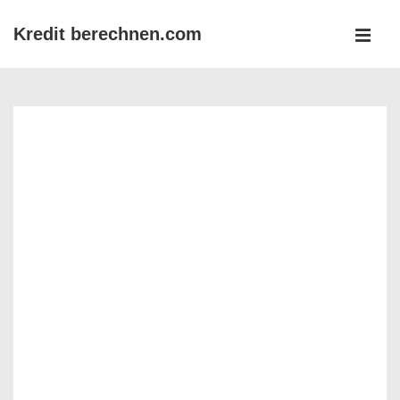
↓
Kredit berechnen.com
Zum
MEN
Inhalt
Main
Navigation