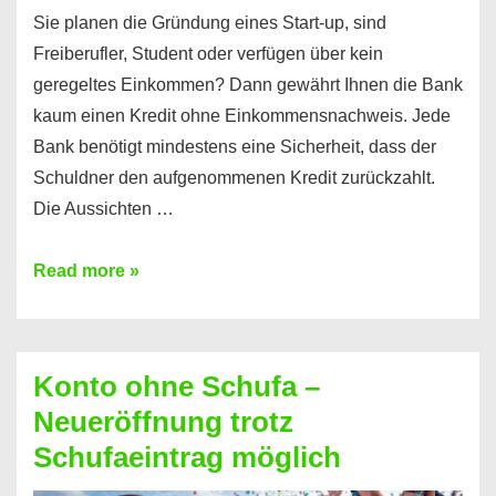
Sie planen die Gründung eines Start-up, sind
Freiberufler, Student oder verfügen über kein
geregeltes Einkommen? Dann gewährt Ihnen die Bank
kaum einen Kredit ohne Einkommensnachweis. Jede
Bank benötigt mindestens eine Sicherheit, dass der
Schuldner den aufgenommenen Kredit zurückzahlt.
Die Aussichten …
Mit
Read more »
diesen
Möglichkeiten
erhalten
Konto ohne Schufa –
Sie
Neueröffnung trotz
einen
Schufaeintrag möglich
Kredit
ohne