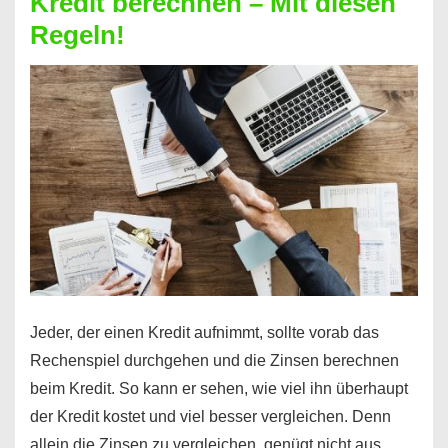
Kredit berechnen – Mit diesen
So
Regeln!
ist
es
möglich!
Jeder, der einen Kredit aufnimmt, sollte vorab das
Rechenspiel durchgehen und die Zinsen berechnen
beim Kredit. So kann er sehen, wie viel ihn überhaupt
der Kredit kostet und viel besser vergleichen. Denn
allein die Zinsen zu vergleichen, genügt nicht aus, …