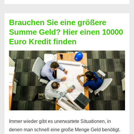
ohne
Schufa:
Brauchen Sie eine größere
Geht
Summe Geld? Hier einen 10000
das
Euro Kredit finden
überhaupt?
Na
klar!
Immer wieder gibt es unerwartete Situationen, in
denen man schnell eine große Menge Geld benötigt.