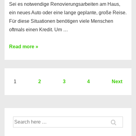
Sei es notwendige Renovierungsarbeiten am Haus,
ein neues Auto oder eine lange geplante, große Reise.
Für diese Situationen benötigen viele Menschen
oftmals einen Kredit. Um …
Brauchen
Read more »
Sie
eine
größere
Summe
Seitennummerierung
1
2
3
4
Next
Geld?
der
Hier
Beiträge
einen
10000
Suche
Euro
nach:
Kredit