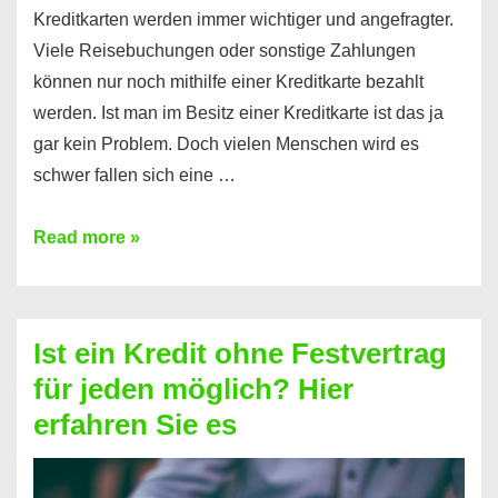
Kreditkarten werden immer wichtiger und angefragter.
Viele Reisebuchungen oder sonstige Zahlungen
können nur noch mithilfe einer Kreditkarte bezahlt
werden. Ist man im Besitz einer Kreditkarte ist das ja
gar kein Problem. Doch vielen Menschen wird es
schwer fallen sich eine …
Kreditkarte
Read more »
ohne
Schufa
–
Ist ein Kredit ohne Festvertrag
Prepaid
für jeden möglich? Hier
ist
erfahren Sie es
nicht
nur
für