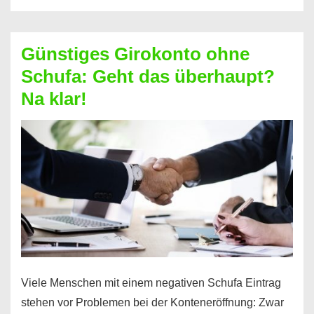
ablösen
und
Günstiges Girokonto ohne
dabei
Schufa: Geht das überhaupt?
profitieren
Na klar!
–
So
funktioniert’s
Viele Menschen mit einem negativen Schufa Eintrag
stehen vor Problemen bei der Konteneröffnung: Zwar