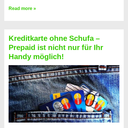
Konto
Read more »
ohne
Schufa
–
Kreditkarte ohne Schufa –
Neueröffnung
Prepaid ist nicht nur für Ihr
trotz
Handy möglich!
Schufaeintrag
möglich