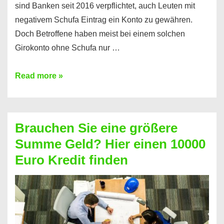
sind Banken seit 2016 verpflichtet, auch Leuten mit
negativem Schufa Eintrag ein Konto zu gewähren.
Doch Betroffene haben meist bei einem solchen
Girokonto ohne Schufa nur …
Günstiges
Read more »
Girokonto
ohne
Schufa:
Brauchen Sie eine größere
Geht
Summe Geld? Hier einen 10000
das
Euro Kredit finden
überhaupt?
Na
klar!