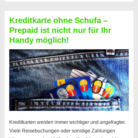
Schufa
–
Kreditkarte ohne Schufa –
Neueröffnung
Prepaid ist nicht nur für Ihr
trotz
Handy möglich!
Schufaeintrag
möglich
Kreditkarten werden immer wichtiger und angefragter.
Viele Reisebuchungen oder sonstige Zahlungen