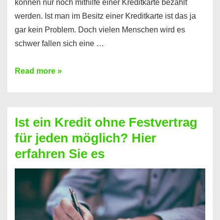
können nur noch mithilfe einer Kreditkarte bezahlt
werden. Ist man im Besitz einer Kreditkarte ist das ja
gar kein Problem. Doch vielen Menschen wird es
schwer fallen sich eine …
Kreditkarte
Read more »
ohne
Schufa
–
Ist ein Kredit ohne Festvertrag
Prepaid
für jeden möglich? Hier
ist
erfahren Sie es
nicht
nur
für
Ihr
Handy