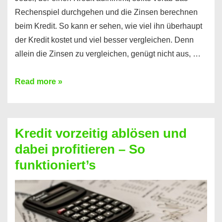
Rechenspiel durchgehen und die Zinsen berechnen
beim Kredit. So kann er sehen, wie viel ihn überhaupt
der Kredit kostet und viel besser vergleichen. Denn
allein die Zinsen zu vergleichen, genügt nicht aus, …
Ganz
Read more »
einfach
Zinsen
beim
Kredit vorzeitig ablösen und
Kredit
dabei profitieren – So
berechnen
funktioniert’s
–
Mit
diesen
Regeln!