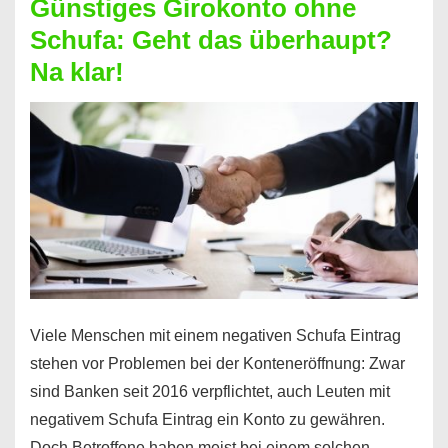
Günstiges Girokonto ohne
dabei
Schufa: Geht das überhaupt?
profitieren
Na klar!
–
So
funktioniert’s
Viele Menschen mit einem negativen Schufa Eintrag
stehen vor Problemen bei der Konteneröffnung: Zwar
sind Banken seit 2016 verpflichtet, auch Leuten mit
negativem Schufa Eintrag ein Konto zu gewähren.
Doch Betroffene haben meist bei einem solchen