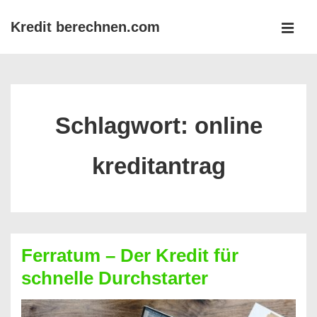
↓
Kredit berechnen.com
Zum
MEN
Inhalt
Main
Navigation
Schlagwort:
online
kreditantrag
Ferratum – Der Kredit für
schnelle Durchstarter