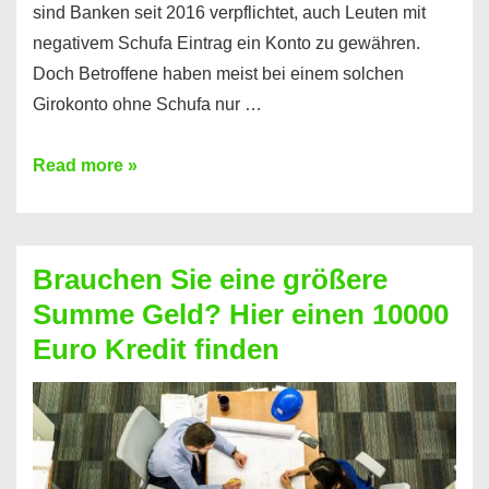
sind Banken seit 2016 verpflichtet, auch Leuten mit
negativem Schufa Eintrag ein Konto zu gewähren.
Doch Betroffene haben meist bei einem solchen
Girokonto ohne Schufa nur …
Günstiges
Read more »
Girokonto
ohne
Schufa:
Brauchen Sie eine größere
Geht
Summe Geld? Hier einen 10000
das
Euro Kredit finden
überhaupt?
Na
klar!