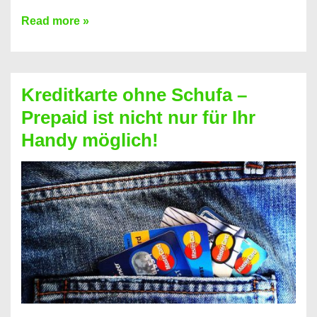
Konto
Read more »
ohne
Schufa
–
Kreditkarte ohne Schufa –
Neueröffnung
Prepaid ist nicht nur für Ihr
trotz
Handy möglich!
Schufaeintrag
möglich