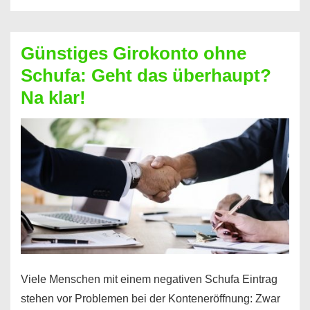
ablösen
und
Günstiges Girokonto ohne
dabei
Schufa: Geht das überhaupt?
profitieren
Na klar!
–
So
funktioniert’s
Viele Menschen mit einem negativen Schufa Eintrag
stehen vor Problemen bei der Konteneröffnung: Zwar