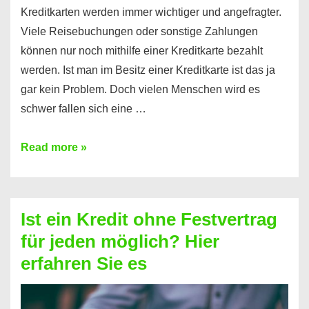
Kreditkarten werden immer wichtiger und angefragter.
Viele Reisebuchungen oder sonstige Zahlungen
können nur noch mithilfe einer Kreditkarte bezahlt
werden. Ist man im Besitz einer Kreditkarte ist das ja
gar kein Problem. Doch vielen Menschen wird es
schwer fallen sich eine …
Kreditkarte
Read more »
ohne
Schufa
–
Ist ein Kredit ohne Festvertrag
Prepaid
für jeden möglich? Hier
ist
erfahren Sie es
nicht
nur
für